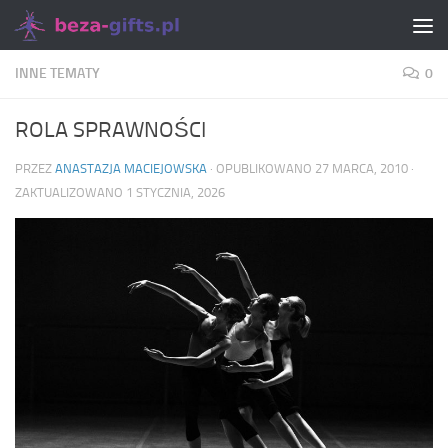
Skip to content
INNE TEMATY
0
ROLA SPRAWNOŚCI
PRZEZ
ANASTAZJA MACIEJOWSKA
· OPUBLIKOWANO
27 MARCA, 2010
·
ZAKTUALIZOWANO
1 STYCZNIA, 2026