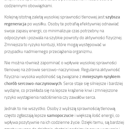
codziennymi obowiązkami.
Kolejną istotną zaletą wysokiej sprawności tlenowej jest
szybsza
regeneracja
po wysiłku. Osoby te potrafią efektywniej odnawiać
swoje zapasy energii, co minimalizuje czas potrzebny na
odpoczynek i pozwala na szybkie powroty do aktywności fizycznej.
Zmniejsza to ryzyko kontuzji, które mogą występować w
przypadku nadmiernego przeciążenia organizmu.
Nie można również zapominać o wpływie wysokiej sprawności
tlenowej na zdrowie sercowo-naczyniowe. Regularna aktywność
fizyczna i wysoka wydolność są związane z
mniejszym ryzykiem
chorób sercowo-naczyniowych
. Serce staje się silniejsze i bardziej
wydajne, co przekłada się na lepsze krążenie krwi i zmniejszone
ryzyko wystąpienia nadciśnienia czy zawałów serca.
Jednak to nie wszystko. Osoby z wyższą sprawnością tlenową
często zgłaszają lepsze
samopoczucie
i większą ilość energii, co
wpływa pozytywnie na ich codzienne życie. Dzięki temu, są bardziej