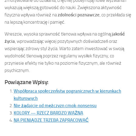
zmotywowane do działania, chętniej podejmują nowe wyzwania i
wykazują większą gotowość do nauki. Zwiększona aktywność
fizyczna wpływa również na
zdolności poznawcze
, co przekłada się
na lepszą koncentrację i pamięć.
Wreszcie, wysoka sprawność tlenowa wpływa na ogólną
jakość
życia
, wprowadzając więcej pozytywnych doświadczeń oraz
wspierając zdrowy styl życia. Warto zatem inwestować w swoją
wydolność tlenową poprzez regularny wysiłek fizyczny, co
przyniesie efekty nie tylko na poziomie fizycznym, ale również
psychicznym.
Powiązane Wpisy:
Współpraca społeczeństw pogranicznych w kierunkach
kulturowych
Nie żądajcie od mężczyzn cmok-nonsensu
KOLORY — RZECZ BARDZO WAŻNA
NA PIENIĄDZE TRZEBA ZAPRACOWAĆ