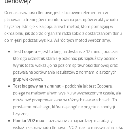
tlenowej?
Ocena sprawności tlenowej jest kluczowym elementem w
planowaniu treningów i monitorowaniu postępów w aktywności
fizycznej. Istnieje kilka popularnych metod, które pomagają w
określeniu, jak dobrze organizm radzi sobie z dostarczaniem tlenu
do mięśni podczas wysiłku. Wśród tych metod wyróżniamy:
Test Coopera
– jest to bieg na dystansie 12 minut, podczas
którego uczestnik stara się pokonać jak najdłuższy odcinek.
Wynik testu wskazuje na poziom sprawności tlenowej oraz
pozwala na porównanie rezultatów z normami dla różnych
grup wiekowych.
Test biegowy na 12 minut
– podobnie jak test Coopera,
polega na maksymalnym wysiłku w wyznaczonym czasie, ale
może być przeprowadzany na różnych nawierzchniach. To
prosta metoda biegu, która daje ogólne pojęcie o kondycji
fizycznej.
Pomiar VO2 max
– uznawany za najbardziej miarodajny
wskaźnik sprawności tlenowej. VO2 max to maksymalna ilość