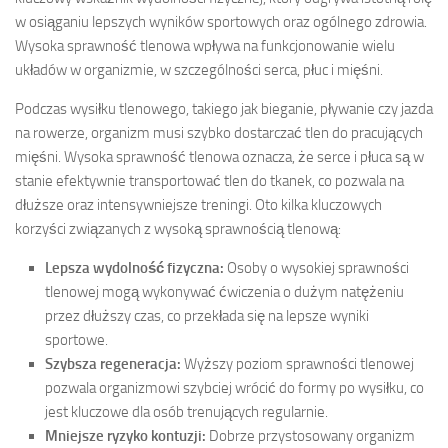
w osiąganiu lepszych wyników sportowych oraz ogólnego zdrowia.
Wysoka sprawność tlenowa wpływa na funkcjonowanie wielu
układów w organizmie, w szczególności serca, płuc i mięśni.
Podczas wysiłku tlenowego, takiego jak bieganie, pływanie czy jazda
na rowerze, organizm musi szybko dostarczać tlen do pracujących
mięśni. Wysoka sprawność tlenowa oznacza, że serce i płuca są w
stanie efektywnie transportować tlen do tkanek, co pozwala na
dłuższe oraz intensywniejsze treningi. Oto kilka kluczowych
korzyści związanych z wysoką sprawnością tlenową:
Lepsza wydolność fizyczna:
Osoby o wysokiej sprawności
tlenowej mogą wykonywać ćwiczenia o dużym natężeniu
przez dłuższy czas, co przekłada się na lepsze wyniki
sportowe.
Szybsza regeneracja:
Wyższy poziom sprawności tlenowej
pozwala organizmowi szybciej wrócić do formy po wysiłku, co
jest kluczowe dla osób trenujących regularnie.
Mniejsze ryzyko kontuzji:
Dobrze przystosowany organizm