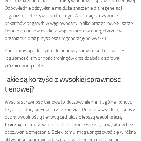
Nie można zapominać o roli
diety
w poprawie sprawności tlenowej.
Odpowiednie odżywianie ma duże znaczenie dla regeneracji
organizmu i efektywności treningu. Zaleca się spożywanie
pokarmów bogatych w węglowodany, białko oraz zdrowe tłuszcze.
Dobrze zbilansowana dieta wspiera procesy energetyczne w
organizmie oraz przyspiesza regenerację po wysiłku.
Podsumowując, kluczem do poprawy sprawności tlenowej jest
regularność, zmienność treningów oraz dbałość o zdrową i
zróżnicowaną dietę.
Jakie są korzyści z wysokiej sprawności
tlenowej?
Wysoka sprawność tlenowa to kluczowy element ogólnej kondycji
fizycznej, który przynosi liczne korzyści. Przede wszystkim, osoby z
dobrą wydolnością tlenową cechują się lepszą
wydolnością
fizyczną
, co umożliwia im podejmowanie większych wysiłków bez
odczuwania zmęczenia. Dzięki temu, mogą angażować się w różne
aktywności sportowe, a także z powodzeniem radzić sobie z