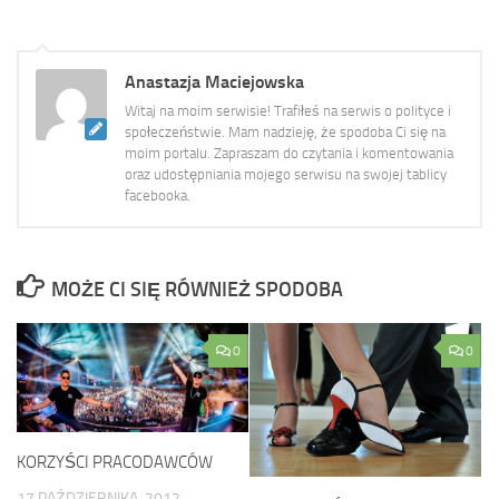
Anastazja Maciejowska
Witaj na moim serwisie! Trafiłeś na serwis o polityce i
społeczeństwie. Mam nadzieję, że spodoba Ci się na
moim portalu. Zapraszam do czytania i komentowania
oraz udostępniania mojego serwisu na swojej tablicy
facebooka.
MOŻE CI SIĘ RÓWNIEŻ SPODOBA
0
0
KORZYŚCI PRACODAWCÓW
17 PAŹDZIERNIKA, 2012