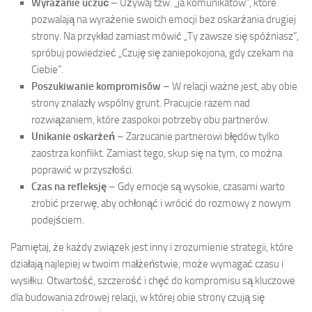
Wyrażanie uczuć
– Używaj tzw. „ja komunikatów”, które
pozwalają na wyrażenie swoich emocji bez oskarżania drugiej
strony. Na przykład zamiast mówić „Ty zawsze się spóźniasz”,
spróbuj powiedzieć „Czuję się zaniepokojona, gdy czekam na
Ciebie”.
Poszukiwanie kompromisów
– W relacji ważne jest, aby obie
strony znalazły wspólny grunt. Pracujcie razem nad
rozwiązaniem, które zaspokoi potrzeby obu partnerów.
Unikanie oskarżeń
– Zarzucanie partnerowi błędów tylko
zaostrza konflikt. Zamiast tego, skup się na tym, co można
poprawić w przyszłości.
Czas na refleksję
– Gdy emocje są wysokie, czasami warto
zrobić przerwę, aby ochłonąć i wrócić do rozmowy z nowym
podejściem.
Pamiętaj, że każdy związek jest inny i zrozumienie strategii, które
działają najlepiej w twoim małżeństwie, może wymagać czasu i
wysiłku. Otwartość, szczerość i chęć do kompromisu są kluczowe
dla budowania zdrowej relacji, w której obie strony czują się