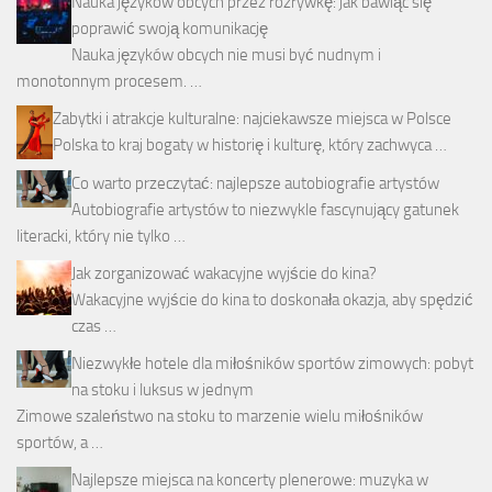
Nauka języków obcych przez rozrywkę: jak bawiąc się
poprawić swoją komunikację
Nauka języków obcych nie musi być nudnym i
monotonnym procesem. …
Zabytki i atrakcje kulturalne: najciekawsze miejsca w Polsce
Polska to kraj bogaty w historię i kulturę, który zachwyca …
Co warto przeczytać: najlepsze autobiografie artystów
Autobiografie artystów to niezwykle fascynujący gatunek
literacki, który nie tylko …
Jak zorganizować wakacyjne wyjście do kina?
Wakacyjne wyjście do kina to doskonała okazja, aby spędzić
czas …
Niezwykłe hotele dla miłośników sportów zimowych: pobyt
na stoku i luksus w jednym
Zimowe szaleństwo na stoku to marzenie wielu miłośników
sportów, a …
Najlepsze miejsca na koncerty plenerowe: muzyka w