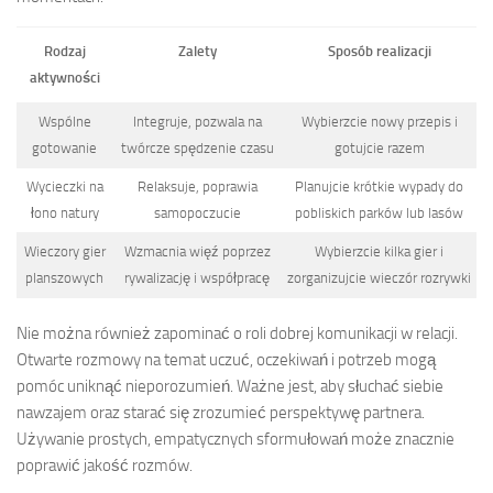
Rodzaj
Zalety
Sposób realizacji
aktywności
Wspólne
Integruje, pozwala na
Wybierzcie nowy przepis i
gotowanie
twórcze spędzenie czasu
gotujcie razem
Wycieczki na
Relaksuje, poprawia
Planujcie krótkie wypady do
łono natury
samopoczucie
pobliskich parków lub lasów
Wieczory gier
Wzmacnia więź poprzez
Wybierzcie kilka gier i
planszowych
rywalizację i współpracę
zorganizujcie wieczór rozrywki
Nie można również zapominać o roli dobrej komunikacji w relacji.
Otwarte rozmowy na temat uczuć, oczekiwań i potrzeb mogą
pomóc uniknąć nieporozumień. Ważne jest, aby słuchać siebie
nawzajem oraz starać się zrozumieć perspektywę partnera.
Używanie prostych, empatycznych sformułowań może znacznie
poprawić jakość rozmów.