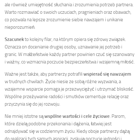
ale również umiejętność słuchania i zrozumienia potrzeb partnera.
Warto rozmawiać o swoich uczuciach, pragnieniach oraz obawach,
co pozwala na lepsze zrozumienie siebie nawzajem i unikanie
nieporozumień.
Szacunek
to kolejny filar, na którym opiera się zdrowy związek.
Oznacza on docenianie drugiej osoby, uznawanie jej potrzeb i
granic. W małżeństwie każdy partner powinien czuć się szanowany
i ważny, co wzmacnia poczucie bezpieczeństwa i wzajemną miłość.
Ważne jest także, aby partnerzy potrafili
wspierać się nawzajem
w trudnych chwilach. Życie niesie ze sobą różne wyzwania, a
wzajemne wsparcie pomaga je przezwyciężyć i utrzymać bliskość.
Wspólne przeżywanie radości i smutków cementuje relację oraz
przyczynia się do jej rozwoju.
Nie mniej istotne są
wspólne wartości i cele życiowe
. Parom,
które dzielą podobne przekonania i dążenia, łatwiej jest
odnajdywać się w codziennym życiu. Kiedy oboje partnerzy dążą
do realizacji tych samych aspiracji, zyskują poczucie jedności i