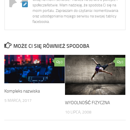
społeczeństwie. Mam nadzieję, że spodoba Ci się na
moim portalu. Zapraszam do czytania i komentowania
oraz udostępniania mojego serwisu na swojej tablicy
facebooka.
MOŻE CI SIĘ RÓWNIEŻ SPODOBA
0
0
Kompleks nazwiska
5 MARCA, 2017
WYDOLNOŚĆ FIZYCZNA
10 LIPCA, 2008