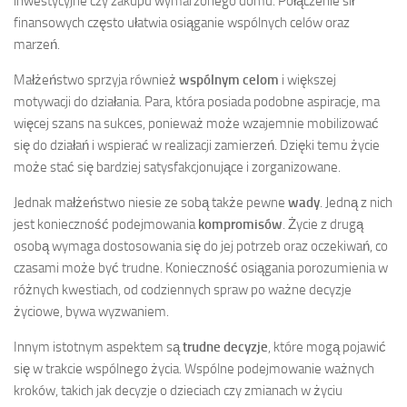
inwestycyjne czy zakupu wymarzonego domu. Połączenie sił
finansowych często ułatwia osiąganie wspólnych celów oraz
marzeń.
Małżeństwo sprzyja również
wspólnym celom
i większej
motywacji do działania. Para, która posiada podobne aspiracje, ma
więcej szans na sukces, ponieważ może wzajemnie mobilizować
się do działań i wspierać w realizacji zamierzeń. Dzięki temu życie
może stać się bardziej satysfakcjonujące i zorganizowane.
Jednak małżeństwo niesie ze sobą także pewne
wady
. Jedną z nich
jest konieczność podejmowania
kompromisów
. Życie z drugą
osobą wymaga dostosowania się do jej potrzeb oraz oczekiwań, co
czasami może być trudne. Konieczność osiągania porozumienia w
różnych kwestiach, od codziennych spraw po ważne decyzje
życiowe, bywa wyzwaniem.
Innym istotnym aspektem są
trudne decyzje
, które mogą pojawić
się w trakcie wspólnego życia. Wspólne podejmowanie ważnych
kroków, takich jak decyzje o dzieciach czy zmianach w życiu