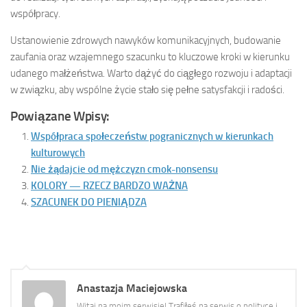
współpracy.
Ustanowienie zdrowych nawyków komunikacyjnych, budowanie
zaufania oraz wzajemnego szacunku to kluczowe kroki w kierunku
udanego małżeństwa. Warto dążyć do ciągłego rozwoju i adaptacji
w związku, aby wspólne życie stało się pełne satysfakcji i radości.
Powiązane Wpisy:
Współpraca społeczeństw pogranicznych w kierunkach
kulturowych
Nie żądajcie od mężczyzn cmok-nonsensu
KOLORY — RZECZ BARDZO WAŻNA
SZACUNEK DO PIENIĄDZA
Anastazja Maciejowska
Witaj na moim serwisie! Trafiłeś na serwis o polityce i