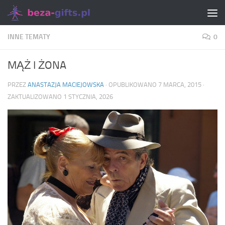
Skip to content
INNE TEMATY
0
MĄŻ I ŻONA
PRZEZ
ANASTAZJA MACIEJOWSKA
· OPUBLIKOWANO
7 MARCA, 2015
·
ZAKTUALIZOWANO
1 STYCZNIA, 2026