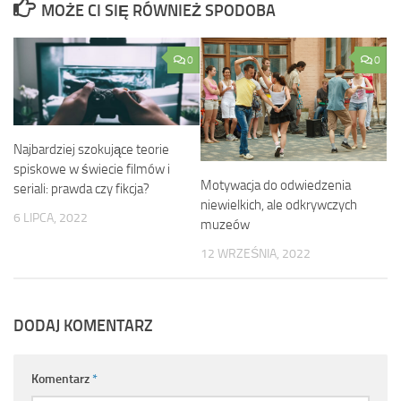
MOŻE CI SIĘ RÓWNIEŻ SPODOBA
0
0
Najbardziej szokujące teorie
spiskowe w świecie filmów i
Motywacja do odwiedzenia
seriali: prawda czy fikcja?
niewielkich, ale odkrywczych
6 LIPCA, 2022
muzeów
12 WRZEŚNIA, 2022
DODAJ KOMENTARZ
Komentarz
*