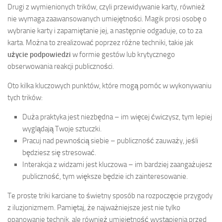
Drugi z wymienionych trików, czyli przewidywanie karty, również
nie wymaga zaawansowanych umiejętności. Magik prosi osobę o
wybranie karty i zapamiętanie jej, a następnie odgaduje, co to za
karta. Można to zrealizować poprzez różne techniki, takie jak
użycie podpowiedzi
w formie gestów lub krytycznego
obserwowania reakcji publiczności.
Oto kilka kluczowych punktów, które mogą pomóc w wykonywaniu
tych trików:
Duża praktyka jest niezbędna – im więcej ćwiczysz, tym lepiej
wyglądają Twoje sztuczki.
Pracuj nad pewnością siebie – publiczność zauważy, jeśli
będziesz się stresować.
Interakcja z widzami jest kluczowa – im bardziej zaangażujesz
publiczność, tym większe będzie ich zainteresowanie.
Te proste triki karciane to świetny sposób na rozpoczęcie przygody
z iluzjonizmem. Pamiętaj, że najważniejsze jest nie tylko
opanowanie technik, ale również umiejętność wystąpienia przed