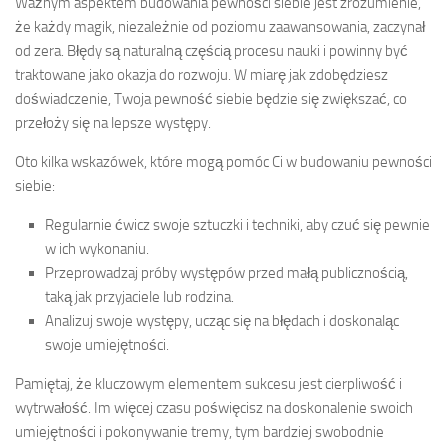
Ważnym aspektem budowania pewności siebie jest zrozumienie,
że każdy magik, niezależnie od poziomu zaawansowania, zaczynał
od zera. Błędy są naturalną częścią procesu nauki i powinny być
traktowane jako okazja do rozwoju. W miarę jak zdobędziesz
doświadczenie, Twoja pewność siebie będzie się zwiększać, co
przełoży się na lepsze występy.
Oto kilka wskazówek, które mogą pomóc Ci w budowaniu pewności
siebie:
Regularnie ćwicz swoje sztuczki i techniki, aby czuć się pewnie
w ich wykonaniu.
Przeprowadzaj próby występów przed małą publicznością,
taką jak przyjaciele lub rodzina.
Analizuj swoje występy, ucząc się na błędach i doskonaląc
swoje umiejętności.
Pamiętaj, że kluczowym elementem sukcesu jest cierpliwość i
wytrwałość. Im więcej czasu poświęcisz na doskonalenie swoich
umiejętności i pokonywanie tremy, tym bardziej swobodnie