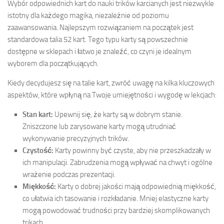
Wybór odpowiednich kart do nauki trików karcianych jest niezwykle
istotny dla każdego magika, niezależnie od poziomu
zaawansowania. Najlepszym rozwiązaniem na początek jest
standardowa talia 52 kart. Tego typu karty są powszechnie
dostępne w sklepach i łatwo je znaleźć, co czyni je idealnym
wyborem dla początkujących.
Kiedy decydujesz się na talie kart, zwróć uwagę na kilka kluczowych
aspektów, które wpłyną na Twoje umiejętności i wygodę w lekcjach:
Stan kart:
Upewnij się, że karty są w dobrym stanie.
Zniszczone lub zarysowane karty mogą utrudniać
wykonywanie precyzyjnych trików.
Czystość:
Karty powinny być czyste, aby nie przeszkadzały w
ich manipulacji. Zabrudzenia mogą wpływać na chwyt i ogólne
wrażenie podczas prezentacji.
Miękkość:
Karty o dobrej jakości mają odpowiednią miękkość,
co ułatwia ich tasowanie i rozkładanie. Mniej elastyczne karty
mogą powodować trudności przy bardziej skomplikowanych
trikach.