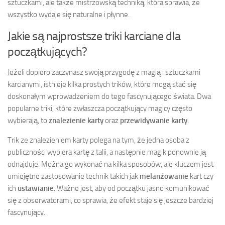
sztuczkami, ale także mistrzowską techniką, która sprawia, że
wszystko wydaje się naturalne i płynne.
Jakie są najprostsze triki karciane dla
początkujących?
Jeżeli dopiero zaczynasz swoją przygodę z magią i sztuczkami
karcianymi, istnieje kilka prostych trików, które mogą stać się
doskonałym wprowadzeniem do tego fascynującego świata. Dwa
popularne triki, które zwłaszcza początkujący magicy często
wybierają, to
znalezienie karty
oraz
przewidywanie karty
.
Trik ze znalezieniem karty polega na tym, że jedna osoba z
publiczności wybiera kartę z talii, a następnie magik ponownie ją
odnajduje. Można go wykonać na kilka sposobów, ale kluczem jest
umiejętne zastosowanie technik takich jak
melanżowanie
kart czy
ich
ustawianie
. Ważne jest, aby od początku jasno komunikować
się z obserwatorami, co sprawia, że efekt staje się jeszcze bardziej
fascynujący.