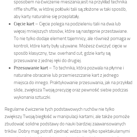
sposobem na ćwiczenie mieszania jest na przykład technika
riffle shuffle, w której połówki talii są złożone w taki sposób,
aby karty naturalnie się przeplatały.
Cięcie kart
– Cięcie polega na podzieleniu talii na dwa lub
więcej mniejszych stosów, które są następnie przestawiane.
To nie tylko dodaje element tajemnicy, ale również pomaga w
kontroli, które karty były używane. Możesz ćwiczyć cięcie w
sposób klasyczny, tzw. overhand cut, gdzie karty są
przesuwane z jednej ręki do drugiej.
Przesuwanie kart
– To technika, która pozwala na płynne i
naturalne obracanie lub przemieszczanie kart z jednego
miejsca do innego. Praktykowanie przesuwania, jak na przykład
slide, zwiększa Twoją precyzję oraz pewność siebie podczas
wykonania sztuczki.
Regularne ćwiczenie tych podstawowych ruchów nie tylko
zwiększy Twoją biegłość w manipulacji kartami, ale także pomoże
zbudować solidne podstawy do nauki bardziej zaawansowanych
trików. Dobry mag potrafi zjednać widza nie tylko spektakularnymi