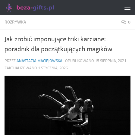
Skip to content
ROZRYWKA
0
Jak zrobić imponujące triki karciane:
poradnik dla początkujących magików
PRZEZ
ANASTAZJA MACIEJOWSKA
· OPUBLIKOWANO
15 SIERPNIA, 2021
·
ZAKTUALIZOWANO
1 STYCZNIA, 2026