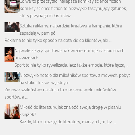
Co warto przeczytać: najlepsze komiksy science fiction
Komiksy science fiction to niezwykle fascynujący gatunek,
który przyciąga miłośników …
Sztuka reklamy: najbardziej kreatywne kampanie, które
zapadają w pamięć
Reklama to nie tylko sposób na dotarcie do klientów, ale …
Największe gry sportowe na świecie: emocje na stadionach i
telewizorach
Sport to nie tylko rywalizacja, lecz także emocje, które łączą …
Niezwykłe hotele dla miłośników sportów zimowych: pobyt
na stoku i luksus w jednym
Zimowe szaleństwo na stoku to marzenie wielu miłośników
sportów, a …
Miłość do literatury: jak znaleźć swoją drogę w pisaniu
książek?
Każdy, kto ma pasję do literatury, marzy o tym, by …