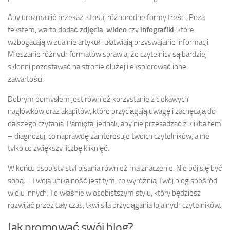
Aby urozmaicić przekaz, stosuj różnorodne formy treści. Poza
tekstem, warto dodać
zdjęcia
,
wideo
czy
infografiki
, które
wzbogacają wizualnie artykuł i ułatwiają przyswajanie informacji.
Mieszanie różnych formatów sprawia, że czytelnicy są bardziej
skłonni pozostawać na stronie dłużej i eksplorować inne
zawartości.
Dobrym pomysłem jest również korzystanie z ciekawych
nagłówków oraz akapitów, które przyciągają uwagę i zachęcają do
dalszego czytania. Pamiętaj jednak, aby nie przesadzać z klikbaitem
– diagnozuj, co naprawdę zainteresuje twoich czytelników, a nie
tylko co zwiększy liczbę kliknięć.
W końcu osobisty styl pisania również ma znaczenie. Nie bój się być
sobą – Twoja unikalność jest tym, co wyróżnią Twój blog spośród
wielu innych. To właśnie w osobistszym stylu, który będziesz
rozwijać przez cały czas, tkwi siła przyciągania lojalnych czytelników.
Jak promować swój blog?