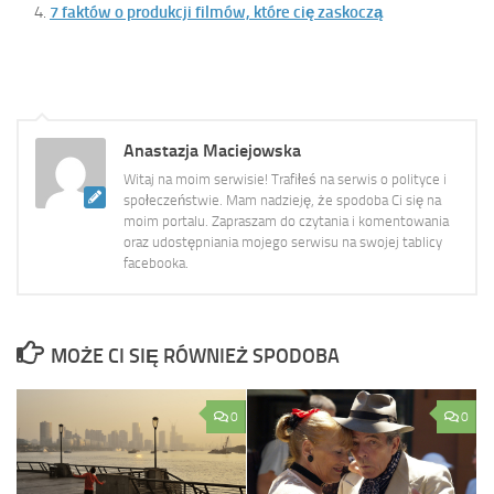
7 faktów o produkcji filmów, które cię zaskoczą
Anastazja Maciejowska
Witaj na moim serwisie! Trafiłeś na serwis o polityce i
społeczeństwie. Mam nadzieję, że spodoba Ci się na
moim portalu. Zapraszam do czytania i komentowania
oraz udostępniania mojego serwisu na swojej tablicy
facebooka.
MOŻE CI SIĘ RÓWNIEŻ SPODOBA
0
0