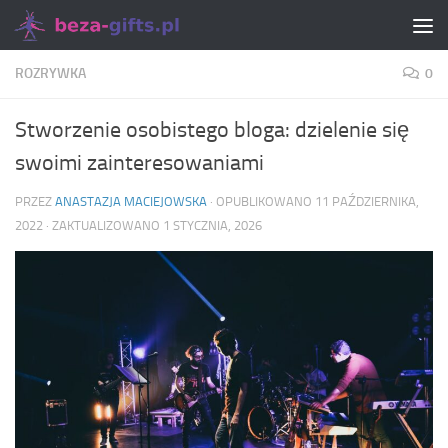
Skip to content
ROZRYWKA
0
Stworzenie osobistego bloga: dzielenie się
swoimi zainteresowaniami
PRZEZ
ANASTAZJA MACIEJOWSKA
· OPUBLIKOWANO
11 PAŹDZIERNIKA,
2022
· ZAKTUALIZOWANO
1 STYCZNIA, 2026