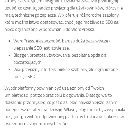
strony z atrakcyjnym designem. Działa na zasadzie przeciągnij i
upuść, co czyni ją bardzo przyjazną dla użytkowników, którzy nie
mają technicznego zaplecza. Wix oferuje różnorodne szablony,
które można łatwo dostosować, choć jego możliwości SEO są
nieco ograniczone w porównaniu do WordPressa.
WordPress: elastyczność, bardzo duża baza wtyczek,
ulepszanie SEO jest łatwiejsze.
Blogger: prostota użytkowania, bezpłatna opcja dla
początkujących.
Wix: przyjazny interfejs, piękne szablony, ale ograniczone
funkcje SEO.
Wybór platformy powinien być uzależniony od Twoich
umiejętności, potrzeb oraz celu blogowania. Dlatego warto
dokładnie przemyśleć, co jest dla Ciebie najważniejsze, zanim
podejmiesz ostateczną decyzję. Własny blog może być wspaniałą
przygodą, a wybór odpowiedniej platformy to klucz do sukcesu w
tworzeniu niezapomnianych treści.