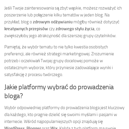
Jeśli Twoje zainteresowania są zbyt wąskie, możesz rozważyć ich
poszerzenie lub połączenie kilku tematów w jeden blog. Na
przykład, blog o
zdrowym odżywianiu
mógłby również dotyczyć
kreatywnych przepisów
czy
zdrowego stylu życia
, co
zwiększyłoby jego atrakcyjność dla szerszej grupy czytelników.
Pamiętaj, że wybór tematu to nie tylko kwestia osobistych
preferencji, ale również strategii marketingowej. Zrozumienie
potrzeb i oczekiwań Twojej grupy docelowej pomoże w
ostatecznym wyborze, który przyniesie zadowalające wyniki i
satysfakcję z procesu twórczego.
Jakie platformy wybrać do prowadzenia
bloga?
Wybór odpowiedniej platformy do prowadzenia bloga jest kluczowy
dla każdego, kto pragnie dzielić się swoimi myślami i pasjami w
internecie. Wśród najpopularniejszych opcji znajdują się
WordPress
,
Blogger
oraz
Wix
. Każda z tych platform ma swoje