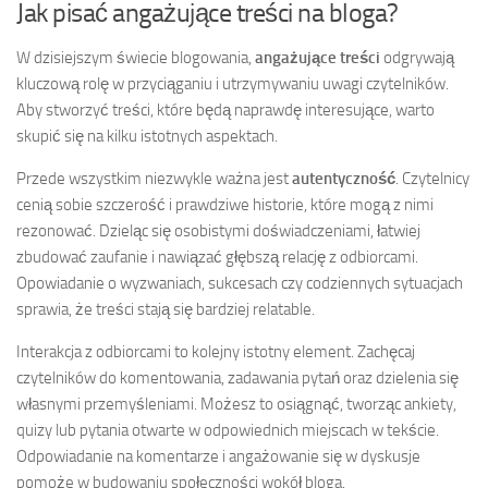
Jak pisać angażujące treści na bloga?
W dzisiejszym świecie blogowania,
angażujące treści
odgrywają
kluczową rolę w przyciąganiu i utrzymywaniu uwagi czytelników.
Aby stworzyć treści, które będą naprawdę interesujące, warto
skupić się na kilku istotnych aspektach.
Przede wszystkim niezwykle ważna jest
autentyczność
. Czytelnicy
cenią sobie szczerość i prawdziwe historie, które mogą z nimi
rezonować. Dzieląc się osobistymi doświadczeniami, łatwiej
zbudować zaufanie i nawiązać głębszą relację z odbiorcami.
Opowiadanie o wyzwaniach, sukcesach czy codziennych sytuacjach
sprawia, że treści stają się bardziej relatable.
Interakcja z odbiorcami to kolejny istotny element. Zachęcaj
czytelników do komentowania, zadawania pytań oraz dzielenia się
własnymi przemyśleniami. Możesz to osiągnąć, tworząc ankiety,
quizy lub pytania otwarte w odpowiednich miejscach w tekście.
Odpowiadanie na komentarze i angażowanie się w dyskusje
pomoże w budowaniu społeczności wokół bloga.