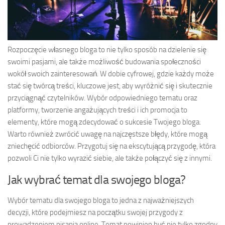
Rozpoczęcie własnego bloga to nie tylko sposób na dzielenie się
swoimi pasjami, ale także możliwość budowania społeczności
wokół swoich zainteresowań. W dobie cyfrowej, gdzie każdy może
stać się twórcą treści, kluczowe jest, aby wyróżnić się i skutecznie
przyciągnąć czytelników. Wybór odpowiedniego tematu oraz
platformy, tworzenie angażujących treści i ich promocja to
elementy, które mogą zdecydować o sukcesie Twojego bloga.
Warto również zwrócić uwagę na najczęstsze błędy, które mogą
zniechęcić odbiorców. Przygotuj się na ekscytującą przygodę, która
pozwoli Ci nie tylko wyrazić siebie, ale także połączyć się z innymi.
Jak wybrać temat dla swojego bloga?
Wybór tematu dla swojego bloga to jedna z najważniejszych
decyzji, które podejmiesz na początku swojej przygody z
prowadzeniem pisania online. Temat powinien być nie tylko zgodny