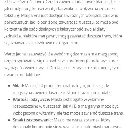
z tłuszczów roślinnych. Często zawiera dodatkowe składniki, takie
jak emulgatory, konserwanty i barwniki, co wpływa na jej smak i
teksturę. Margaryna jest dostępna w różnych wersjach, zarówno
pełnotłustych, jak i o obniżonej zawartości tłuszczu, co może być
korzystne dla osób dbających o kaloryczność swojej diety.
Jednakże, niektóre margaryny mogą zawierać tłuszcze trans, które
są uznawane za niezdrowe dla organizmu.
Warto jednak zauważyć, że wybór między masłem a margaryną
często sprowadza się do osobistych preferencji smakowych oraz
wymagań żywieniowych. Oto kilka kluczowych różnic między tymi
dwoma produktami:
Skład:
Masło jest produktem naturalnym, podczas gdy
margaryna zawiera tłuszcze roślinne oraz różne dodatki.
Wartości odżywcze:
Masło jest bogate w witaminy
rozpuszczalne w tłuszczach, jak A i E, a margaryna może być
wzbogacona o witaminy, ale też może zawierać tłuszcze trans.
Smak i zastosowanie:
Masło ma wyrazisty smak, który
doskonale komponuje się w wypiekach, natomiast margaryna