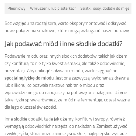
Pleśniowy
W kruszeniu lub plasterkach
Sałatki, sosy, dodatki do mięs
Bez względu na rodzaj sera, warto eksperymentować i odkrywać
nowe połączenia smakowe, które mogą wzbogacić nasze potrawy.
Jak podawać miód i inne słodkie dodatki?
Podawanie miodu oraz innych słodkich dodatków, takich jak dżem
czy konfitura, to nie tylko kwestia smaku, ale także odpowiedniej
prezentacji. Aby uniknąć spływania miodu, warto sięgnąć po
specjalną łyżkę do miodu
. Jest ona zazwyczaj wykonana z drewna
lub silikonu, co pozwala na łatwe nabranie miodu oraz
wprowadzenie go do napoju czy na potrawę bez bałaganu. Użycie
takiej łyżki sprawia również, że miód nie fermentuje, co jest ważne
dla jego dłuższej świeżości.
Inne słodkie dodatki, takie jak dżemy, konfitury i syropy, również
wymagają odpowiednich narzędzi do nakładania. Zamiast używać
zwykłej łyżki, która może zanieczyścić słoik, najlepiej skorzystać z