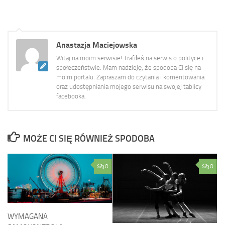
Anastazja Maciejowska
Witaj na moim serwisie! Trafiłeś na serwis o polityce i
społeczeństwie. Mam nadzieję, że spodoba Ci się na
moim portalu. Zapraszam do czytania i komentowania
oraz udostępniania mojego serwisu na swojej tablicy
facebooka.
MOŻE CI SIĘ RÓWNIEŻ SPODOBA
0
0
WYMAGANA