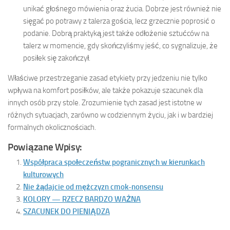
unikać głośnego mówienia oraz żucia. Dobrze jest również nie
sięgać po potrawy z talerza gościa, lecz grzecznie poprosić o
podanie. Dobrą praktyką jest także odłożenie sztućców na
talerz w momencie, gdy skończyliśmy jeść, co sygnalizuje, że
posiłek się zakończył.
Właściwe przestrzeganie zasad etykiety przy jedzeniu nie tylko
wpływa na komfort posiłków, ale także pokazuje szacunek dla
innych osób przy stole. Zrozumienie tych zasad jest istotne w
różnych sytuacjach, zarówno w codziennym życiu, jak i w bardziej
formalnych okolicznościach.
Powiązane Wpisy:
Współpraca społeczeństw pogranicznych w kierunkach
kulturowych
Nie żądajcie od mężczyzn cmok-nonsensu
KOLORY — RZECZ BARDZO WAŻNA
SZACUNEK DO PIENIĄDZA