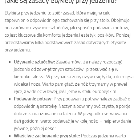
Jakie są zasady etykiety przy jedzeniu?
Etykieta przy jedzeniu to zbiór zasad, które mają na celu
zapewnienie odpowiedniego zachowania się przy stole. Obejmuje
ona zarówno używanie sztućców, jak i sposób podawania potraw,
co jest kluczowe dla komfortu jedzenia i estetyki posiłków. Poniżej
przedstawiamy kilka podstawowych zasad dotyczących etykiety
przy jedzeniu.
Używanie sztućców:
Zasada mówi, że należy rozpocząć
jedzenie od zewnętrznych sztućców i przesuwać się w
kierunku talerza. W przypadku zupy używa się łyżki, a do mięsa
widelca i noża. Warto pamiętać, że nóż trzymamy w prawej
ręce, a widelec w lewej, jeśli jemy w stylu europejskim.
Podawanie potraw:
Przy podawaniu potraw należy zadbać o
odpowiednią estetykę. Naczynia powinny być czyste, a porcje
dobrze zaaranżowane na talerzu. W przypadku serwowania
dań gościom, warto podawać je w kolejności – najpierw danie
główne, później deser.
Właściwe zachowanie przy stole:
Podczas jedzenia warto