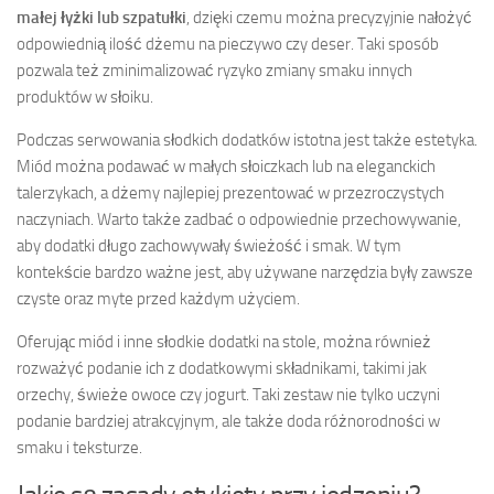
małej łyżki lub szpatułki
, dzięki czemu można precyzyjnie nałożyć
odpowiednią ilość dżemu na pieczywo czy deser. Taki sposób
pozwala też zminimalizować ryzyko zmiany smaku innych
produktów w słoiku.
Podczas serwowania słodkich dodatków istotna jest także estetyka.
Miód można podawać w małych słoiczkach lub na eleganckich
talerzykach, a dżemy najlepiej prezentować w przezroczystych
naczyniach. Warto także zadbać o odpowiednie przechowywanie,
aby dodatki długo zachowywały świeżość i smak. W tym
kontekście bardzo ważne jest, aby używane narzędzia były zawsze
czyste oraz myte przed każdym użyciem.
Oferując miód i inne słodkie dodatki na stole, można również
rozważyć podanie ich z dodatkowymi składnikami, takimi jak
orzechy, świeże owoce czy jogurt. Taki zestaw nie tylko uczyni
podanie bardziej atrakcyjnym, ale także doda różnorodności w
smaku i teksturze.