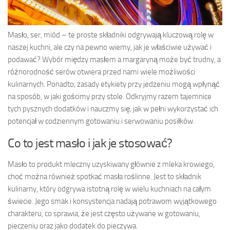
Masło, ser, miód – te proste składniki odgrywają kluczową rolę w
naszej kuchni, ale czy na pewno wiemy, jak je właściwie używać i
podawać? Wybór między masłem a margaryną może być trudny, a
różnorodność serów otwiera przed nami wiele możliwości
kulinarnych. Ponadto, zasady etykiety przy jedzeniu mogą wpłynąć
na sposób, w jaki gościmy przy stole. Odkryjmy razem tajemnice
tych pysznych dodatków i nauczmy się, jak w pełni wykorzystać ich
potencjał w codziennym gotowaniu i serwowaniu posiłków.
Co to jest masło i jak je stosować?
Masło to produkt mleczny uzyskiwany głównie z mleka krowiego,
choć można również spotkać masła roślinne. Jest to składnik
kulinarny, który odgrywa istotną rolę w wielu kuchniach na całym
świecie. Jego smak i konsystencja nadają potrawom wyjątkowego
charakteru, co sprawia, że jest często używane w gotowaniu,
pieczeniu oraz jako dodatek do pieczywa.