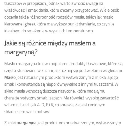
tłuszczów w przepisach, jednak warto zwrócić uwagę na
właściwości i smak dania, które chcemy przygotować. Wiele osób
docenia także różnorodność rodzajów masła, takich jak masło
klarowane (ghee), które ma wyższy punkt dymienia, co czyni je
idealnym do smażenia w wysokich temperaturach.
Jakie są różnice między masłem a
margaryną?
Masło i margaryna to dwa popularne produkty tłuszczowe, które są
często stosowane w kuchni, ale różnią się pod wieloma względami.
Masło
jest naturalnym produktem wytwarzanym z mleka, a jego
smak i konsystencja są nieporównywalne z innymi tłuszczami. W
skład masła wchodzą tłuszcze nasycone, które nadają mu
charakterystyczny smak i zapach. Ma również wysoką zawartość
witamin, takich jak A, D, E i K, co sprawia, że jest cenionym
składnikiem wielu potraw.
Z kolei
margaryna
jest produktem przetworzonym, wytwarzanym