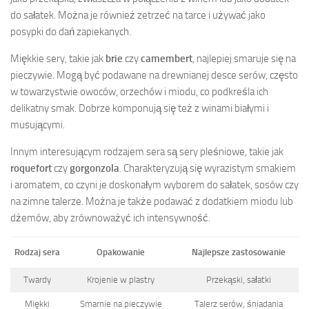
do sałatek. Można je również zetrzeć na tarce i używać jako
posypki do dań zapiekanych.
Miękkie sery, takie jak
brie
czy
camembert
, najlepiej smaruje się na
pieczywie. Mogą być podawane na drewnianej desce serów, często
w towarzystwie owoców, orzechów i miodu, co podkreśla ich
delikatny smak. Dobrze komponują się też z winami białymi i
musującymi.
Innym interesującym rodzajem sera są sery pleśniowe, takie jak
roquefort
czy
gorgonzola
. Charakteryzują się wyrazistym smakiem
i aromatem, co czyni je doskonałym wyborem do sałatek, sosów czy
na zimne talerze. Można je także podawać z dodatkiem miodu lub
dżemów, aby zrównoważyć ich intensywność.
Rodzaj sera
Opakowanie
Najlepsze zastosowanie
Twardy
Krojenie w plastry
Przekąski, sałatki
Miękki
Smarnie na pieczywie
Talerz serów, śniadania