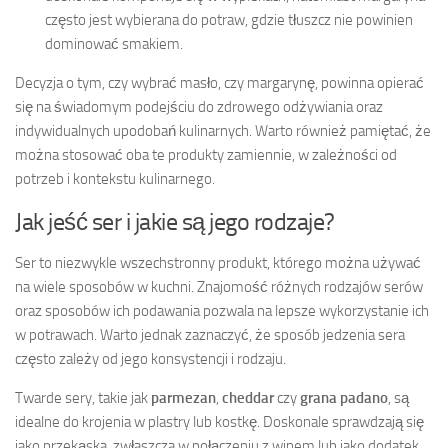
często jest wybierana do potraw, gdzie tłuszcz nie powinien
dominować smakiem.
Decyzja o tym, czy wybrać masło, czy margarynę, powinna opierać
się na świadomym podejściu do zdrowego odżywiania oraz
indywidualnych upodobań kulinarnych. Warto również pamiętać, że
można stosować oba te produkty zamiennie, w zależności od
potrzeb i kontekstu kulinarnego.
Jak jeść ser i jakie są jego rodzaje?
Ser to niezwykle wszechstronny produkt, którego można używać
na wiele sposobów w kuchni. Znajomość różnych rodzajów serów
oraz sposobów ich podawania pozwala na lepsze wykorzystanie ich
w potrawach. Warto jednak zaznaczyć, że sposób jedzenia sera
często zależy od jego konsystencji i rodzaju.
Twarde sery, takie jak
parmezan
,
cheddar
czy
grana padano
, są
idealne do krojenia w plastry lub kostkę. Doskonale sprawdzają się
jako przekąska, zwłaszcza w połączeniu z winem lub jako dodatek