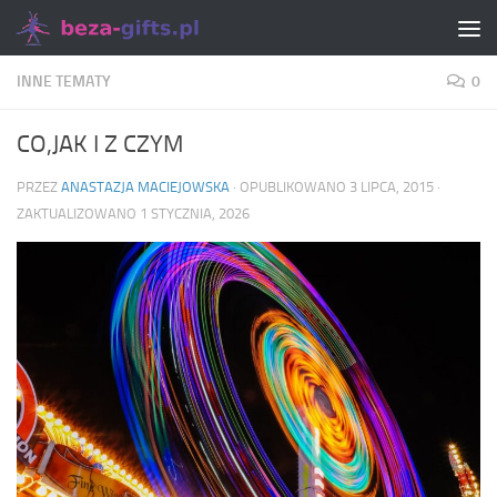
Skip to content
INNE TEMATY
0
CO,JAK I Z CZYM
PRZEZ
ANASTAZJA MACIEJOWSKA
· OPUBLIKOWANO
3 LIPCA, 2015
·
ZAKTUALIZOWANO
1 STYCZNIA, 2026