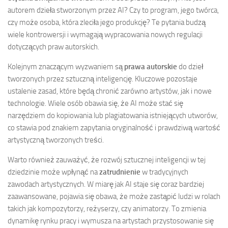
autorem dzieła stworzonym przez AI? Czy to program, jego twórca,
czy może osoba, która zleciła jego produkcję? Te pytania budzą
wiele kontrowersji i wymagają wypracowania nowych regulacji
dotyczących praw autorskich.
Kolejnym znaczącym wyzwaniem są
prawa autorskie
do dzieł
tworzonych przez sztuczną inteligencję. Kluczowe pozostaje
ustalenie zasad, które będą chronić zarówno artystów, jak i nowe
technologie. Wiele osób obawia się, że AI może stać się
narzędziem do kopiowania lub plagiatowania istniejących utworów,
co stawia pod znakiem zapytania oryginalność i prawdziwą wartość
artystyczną tworzonych treści.
Warto również zauważyć, że rozwój sztucznej inteligencji w tej
dziedzinie może wpłynąć na
zatrudnienie
w tradycyjnych
zawodach artystycznych. W miarę jak AI staje się coraz bardziej
zaawansowane, pojawia się obawa, że może zastąpić ludzi w rolach
takich jak kompozytorzy, reżyserzy, czy animatorzy. To zmienia
dynamikę rynku pracy i wymusza na artystach przystosowanie się