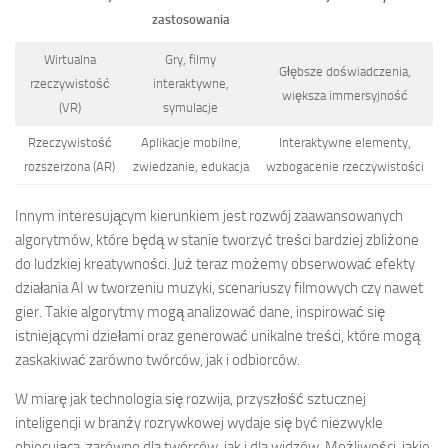
zastosowania
Wirtualna
Gry, filmy
Głębsze doświadczenia,
rzeczywistość
interaktywne,
większa immersyjność
(VR)
symulacje
Rzeczywistość
Aplikacje mobilne,
Interaktywne elementy,
rozszerzona (AR)
zwiedzanie, edukacja
wzbogacenie rzeczywistości
Innym interesującym kierunkiem jest rozwój zaawansowanych
algorytmów, które będą w stanie tworzyć treści bardziej zbliżone
do ludzkiej kreatywności. Już teraz możemy obserwować efekty
działania AI w tworzeniu muzyki, scenariuszy filmowych czy nawet
gier. Takie algorytmy mogą analizować dane, inspirować się
istniejącymi dziełami oraz generować unikalne treści, które mogą
zaskakiwać zarówno twórców, jak i odbiorców.
W miarę jak technologia się rozwija, przyszłość sztucznej
inteligencji w branży rozrywkowej wydaje się być niezwykle
obiecująca, zarówno dla twórców, jak i dla widzów. Możliwości, jakie