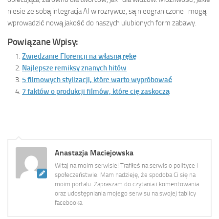
niesie ze sobą integracja AI w rozrywce, są nieograniczone i mogą
wprowadzić nową jakość do naszych ulubionych form zabawy.
Powiązane Wpisy:
Zwiedzanie Florencji na własną rękę
Najlepsze remiksy znanych hitów
5 filmowych stylizacji, które warto wypróbować
7 faktów o produkcji filmów, które cię zaskoczą
Anastazja Maciejowska
Witaj na moim serwisie! Trafiłeś na serwis o polityce i
społeczeństwie. Mam nadzieję, że spodoba Ci się na
moim portalu. Zapraszam do czytania i komentowania
oraz udostępniania mojego serwisu na swojej tablicy
facebooka.