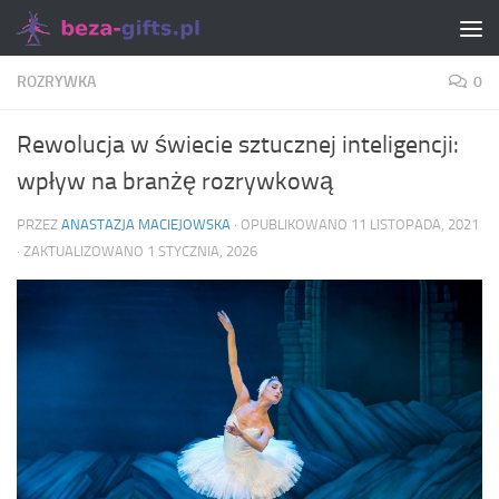
Skip to content
ROZRYWKA
0
Rewolucja w świecie sztucznej inteligencji:
wpływ na branżę rozrywkową
PRZEZ
ANASTAZJA MACIEJOWSKA
· OPUBLIKOWANO
11 LISTOPADA, 2021
· ZAKTUALIZOWANO
1 STYCZNIA, 2026