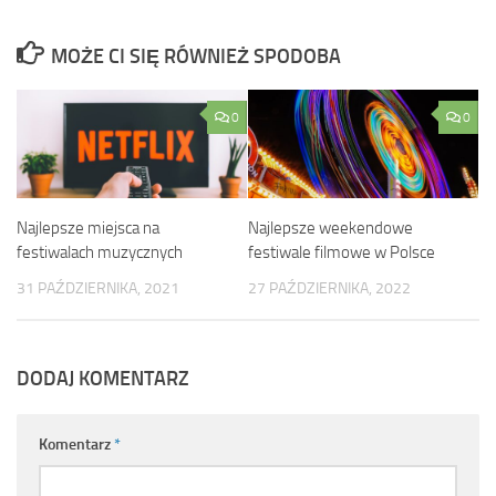
MOŻE CI SIĘ RÓWNIEŻ SPODOBA
0
0
Najlepsze miejsca na
Najlepsze weekendowe
festiwalach muzycznych
festiwale filmowe w Polsce
31 PAŹDZIERNIKA, 2021
27 PAŹDZIERNIKA, 2022
DODAJ KOMENTARZ
Komentarz
*