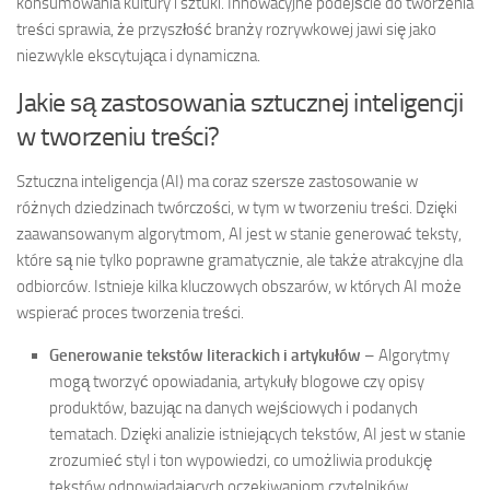
konsumowania kultury i sztuki. Innowacyjne podejście do tworzenia
treści sprawia, że przyszłość branży rozrywkowej jawi się jako
niezwykle ekscytująca i dynamiczna.
Jakie są zastosowania sztucznej inteligencji
w tworzeniu treści?
Sztuczna inteligencja (AI) ma coraz szersze zastosowanie w
różnych dziedzinach twórczości, w tym w tworzeniu treści. Dzięki
zaawansowanym algorytmom, AI jest w stanie generować teksty,
które są nie tylko poprawne gramatycznie, ale także atrakcyjne dla
odbiorców. Istnieje kilka kluczowych obszarów, w których AI może
wspierać proces tworzenia treści.
Generowanie tekstów literackich i artykułów
– Algorytmy
mogą tworzyć opowiadania, artykuły blogowe czy opisy
produktów, bazując na danych wejściowych i podanych
tematach. Dzięki analizie istniejących tekstów, AI jest w stanie
zrozumieć styl i ton wypowiedzi, co umożliwia produkcję
tekstów odpowiadających oczekiwaniom czytelników.