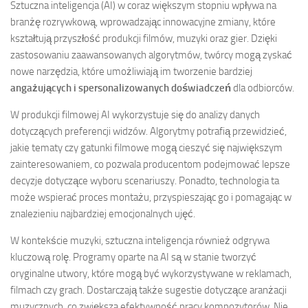
Sztuczna inteligencja (AI) w coraz większym stopniu wpływa na
branżę rozrywkową, wprowadzając innowacyjne zmiany, które
kształtują przyszłość produkcji filmów, muzyki oraz gier. Dzięki
zastosowaniu zaawansowanych algorytmów, twórcy mogą zyskać
nowe narzędzia, które umożliwiają im tworzenie bardziej
angażujących i spersonalizowanych doświadczeń
dla odbiorców.
W produkcji filmowej AI wykorzystuje się do analizy danych
dotyczących preferencji widzów. Algorytmy potrafią przewidzieć,
jakie tematy czy gatunki filmowe mogą cieszyć się największym
zainteresowaniem, co pozwala producentom podejmować lepsze
decyzje dotyczące wyboru scenariuszy. Ponadto, technologia ta
może wspierać proces montażu, przyspieszając go i pomagając w
znalezieniu najbardziej emocjonalnych ujęć.
W kontekście muzyki, sztuczna inteligencja również odgrywa
kluczową rolę. Programy oparte na AI są w stanie tworzyć
oryginalne utwory, które mogą być wykorzystywane w reklamach,
filmach czy grach. Dostarczają także sugestie dotyczące aranżacji
muzycznych, co zwiększa efektywność pracy kompozytorów. Nie