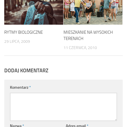
RYTMY BIOLOGICZNE
MIESZKANIE NA WYSOKICH
TERENACH
29 LIPCA, 2009
11 CZERWCA, 2010
DODAJ KOMENTARZ
Komentarz
*
Nazwa
*
Adres email
*