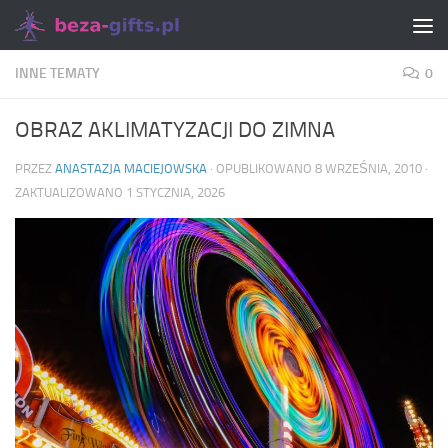
Skip to content
INNE TEMATY
0
OBRAZ AKLIMATYZACJI DO ZIMNA
PRZEZ
ANASTAZJA MACIEJOWSKA
· OPUBLIKOWANO
8 WRZEŚNIA, 2010
·
ZAKTUALIZOWANO
1 STYCZNIA, 2026