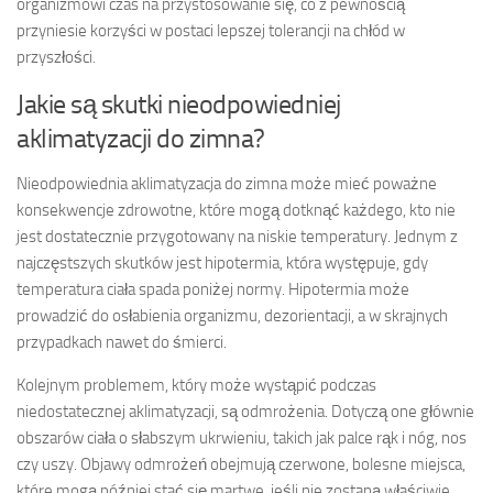
organizmowi czas na przystosowanie się, co z pewnością
przyniesie korzyści w postaci lepszej tolerancji na chłód w
przyszłości.
Jakie są skutki nieodpowiedniej
aklimatyzacji do zimna?
Nieodpowiednia aklimatyzacja do zimna może mieć poważne
konsekwencje zdrowotne, które mogą dotknąć każdego, kto nie
jest dostatecznie przygotowany na niskie temperatury. Jednym z
najczęstszych skutków jest hipotermia, która występuje, gdy
temperatura ciała spada poniżej normy. Hipotermia może
prowadzić do osłabienia organizmu, dezorientacji, a w skrajnych
przypadkach nawet do śmierci.
Kolejnym problemem, który może wystąpić podczas
niedostatecznej aklimatyzacji, są odmrożenia. Dotyczą one głównie
obszarów ciała o słabszym ukrwieniu, takich jak palce rąk i nóg, nos
czy uszy. Objawy odmrożeń obejmują czerwone, bolesne miejsca,
które mogą później stać się martwe, jeśli nie zostaną właściwie