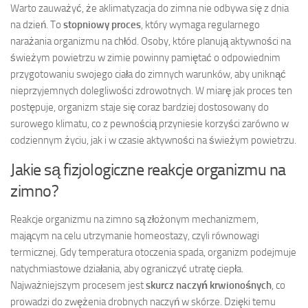
Warto zauważyć, że aklimatyzacja do zimna nie odbywa się z dnia
na dzień. To
stopniowy proces
, który wymaga regularnego
narażania organizmu na chłód. Osoby, które planują aktywności na
świeżym powietrzu w zimie powinny pamiętać o odpowiednim
przygotowaniu swojego ciała do zimnych warunków, aby uniknąć
nieprzyjemnych dolegliwości zdrowotnych. W miarę jak proces ten
postępuje, organizm staje się coraz bardziej dostosowany do
surowego klimatu, co z pewnością przyniesie korzyści zarówno w
codziennym życiu, jak i w czasie aktywności na świeżym powietrzu.
Jakie są fizjologiczne reakcje organizmu na
zimno?
Reakcje organizmu na zimno są złożonym mechanizmem,
mającym na celu utrzymanie homeostazy, czyli równowagi
termicznej. Gdy temperatura otoczenia spada, organizm podejmuje
natychmiastowe działania, aby ograniczyć utratę ciepła.
Najważniejszym procesem jest
skurcz naczyń krwionośnych
, co
prowadzi do zwężenia drobnych naczyń w skórze. Dzięki temu