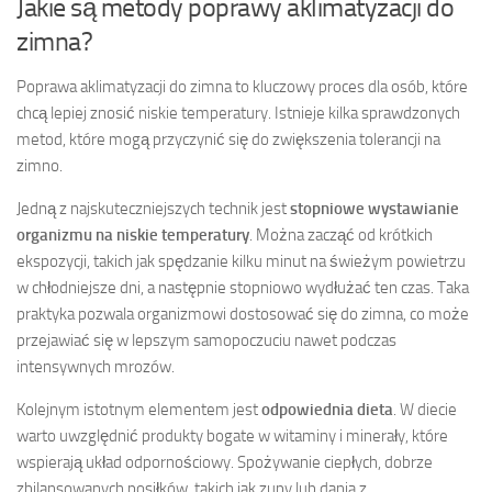
Jakie są metody poprawy aklimatyzacji do
zimna?
Poprawa aklimatyzacji do zimna to kluczowy proces dla osób, które
chcą lepiej znosić niskie temperatury. Istnieje kilka sprawdzonych
metod, które mogą przyczynić się do zwiększenia tolerancji na
zimno.
Jedną z najskuteczniejszych technik jest
stopniowe wystawianie
organizmu na niskie temperatury
. Można zacząć od krótkich
ekspozycji, takich jak spędzanie kilku minut na świeżym powietrzu
w chłodniejsze dni, a następnie stopniowo wydłużać ten czas. Taka
praktyka pozwala organizmowi dostosować się do zimna, co może
przejawiać się w lepszym samopoczuciu nawet podczas
intensywnych mrozów.
Kolejnym istotnym elementem jest
odpowiednia dieta
. W diecie
warto uwzględnić produkty bogate w witaminy i minerały, które
wspierają układ odpornościowy. Spożywanie ciepłych, dobrze
zbilansowanych posiłków, takich jak zupy lub dania z