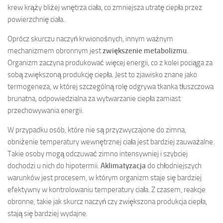
krew krąży bliżej wnętrza ciała, co zmniejsza utratę ciepła przez
powierzchnię ciała.
Oprócz skurczu naczyń krwionośnych, innym ważnym
mechanizmem obronnym jest
zwiększenie metabolizmu
.
Organizm zaczyna produkować więcej energii, co z kolei pociąga za
sobą zwiększoną produkcję ciepła. Jest to zjawisko znane jako
termogeneza, w której szczególną rolę odgrywa tkanka tłuszczowa
brunatna, odpowiedzialna za wytwarzanie ciepła zamiast
przechowywania energii.
W przypadku osób, które nie są przyzwyczajone do zimna,
obniżenie temperatury wewnętrznej ciała jest bardziej zauważalne.
Takie osoby mogą odczuwać zimno intensywniej i szybciej
dochodzi u nich do hipotermii.
Aklimatyzacja
do chłodniejszych
warunków jest procesem, w którym organizm staje się bardziej
efektywny w kontrolowaniu temperatury ciała. Z czasem, reakcje
obronne, takie jak skurcz naczyń czy zwiększona produkcja ciepła,
stają się bardziej wydajne.