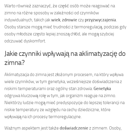
Warto również zaznaczyć, że część osób może reagować na
zimno na różne sposoby w zależności od czynników
indywidualnych, takich jak
wiek
,
zdrowie
czy
przyzwyczajenia
.
Osoby starsze mogą mieć trudności z termoregulacją, podczas gdy
osoby młodsze często lepiej znoszą chłód, ale mogą szybciej
odczuwać dyskomfort.
Jakie czynniki wpływają na aklimatyzację do
zimna?
Aklimatyzacja do zimna jest złożonym procesem, na który wpływa
wiele czynników, w tym genetyka, wcześniejsze doświadczenia z
niskimi temperaturami oraz ogólny stan zdrowia.
Genetyka
odgrywa kluczową rolę w tym, jak organizm reaguje na zimno.
Niektórzy ludzie mogą mieć predyspozycje do lepszej tolerancji na
niskie temperatury ze względu na cechy dziedziczne, które
wpływają na ich procesy termoregulacyjne.
Ważnym aspektem jest także
doświadczenie
z zimnem. Osoby,