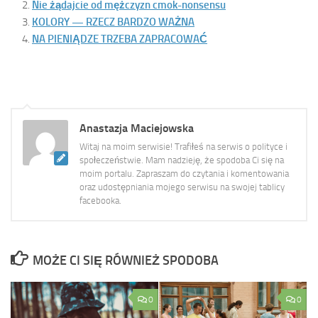
Nie żądajcie od mężczyzn cmok-nonsensu
KOLORY — RZECZ BARDZO WAŻNA
NA PIENIĄDZE TRZEBA ZAPRACOWAĆ
Anastazja Maciejowska
Witaj na moim serwisie! Trafiłeś na serwis o polityce i
społeczeństwie. Mam nadzieję, że spodoba Ci się na
moim portalu. Zapraszam do czytania i komentowania
oraz udostępniania mojego serwisu na swojej tablicy
facebooka.
MOŻE CI SIĘ RÓWNIEŻ SPODOBA
0
0