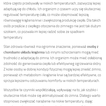
które często przebywały w niskich temperaturach, zazwyczaj lepiej
adaptują się do chłodu. Ich organizm z czasem uczy się skuteczniej
regulować temperaturę ciała, co może obejmować lepszą
równowagę krążenia krwi i zwiększoną produkcję ciepła. Dla takich
osób przejście z ciepłego otoczenia do zimnego nie jest tak dużym
szokiem, co pozwala im lepiej radzić sobie ze spadkiem
temperatury.
Stan zdrowia również ma ogromne znaczenie, ponieważ
osoby z
chorobami układu krążenia
lub innymi schorzeniami mogą mieć
trudności z adaptacją do zimna. Ich organizm może mieć osłabioną
zdolność do generowania ciepła lub efektywneg ogrzewania skóry.
Z kolei osoby w dobrej kondycji fizycznej mogą lepiej znieść zimno,
ponieważ ich metabolism i krążenie krwi są bardziej efektywne, co
sprzyja lepszemu odczuwaniu komfortu w niskich temperaturach.
Wszystkie te czynniki współdziałają, wpływając na to, jak szybko i
skutecznie ktoś może się aklimatyzować do zimna. Dlatego warto
stopniowo zwiększać narażenie na niskie temperatury, dając