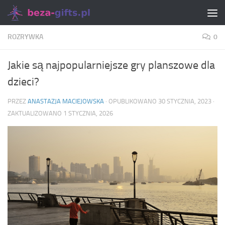
Skip to content
ROZRYWKA
0
Jakie są najpopularniejsze gry planszowe dla
dzieci?
PRZEZ
ANASTAZJA MACIEJOWSKA
· OPUBLIKOWANO
30 STYCZNIA, 2023
·
ZAKTUALIZOWANO
1 STYCZNIA, 2026