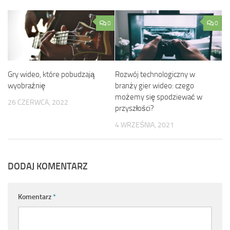
0
0
Gry wideo, które pobudzają
Rozwój technologiczny w
wyobraźnię
branży gier wideo: czego
możemy się spodziewać w
26 CZERWCA, 2022
przyszłości?
4 WRZEŚNIA, 2021
DODAJ KOMENTARZ
Komentarz
*