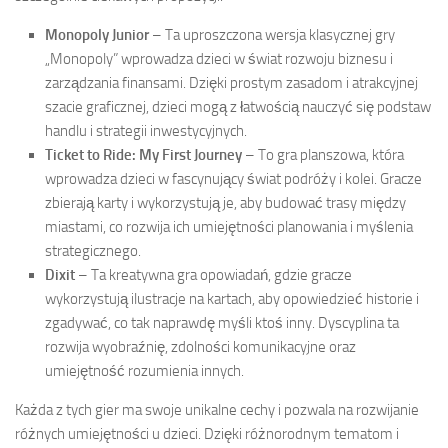
Monopoly Junior
– Ta uproszczona wersja klasycznej gry
„Monopoly” wprowadza dzieci w świat rozwoju biznesu i
zarządzania finansami. Dzięki prostym zasadom i atrakcyjnej
szacie graficznej, dzieci mogą z łatwością nauczyć się podstaw
handlu i strategii inwestycyjnych.
Ticket to Ride: My First Journey
– To gra planszowa, która
wprowadza dzieci w fascynujący świat podróży i kolei. Gracze
zbierają karty i wykorzystują je, aby budować trasy między
miastami, co rozwija ich umiejętności planowania i myślenia
strategicznego.
Dixit
– Ta kreatywna gra opowiadań, gdzie gracze
wykorzystują ilustracje na kartach, aby opowiedzieć historie i
zgadywać, co tak naprawdę myśli ktoś inny. Dyscyplina ta
rozwija wyobraźnię, zdolności komunikacyjne oraz
umiejętność rozumienia innych.
Każda z tych gier ma swoje unikalne cechy i pozwala na rozwijanie
różnych umiejętności u dzieci. Dzięki różnorodnym tematom i