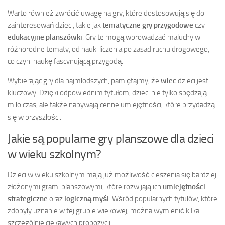
Warto również zwrócić uwagę na gry, które dostosowują się do
zainteresowań dzieci, takie jak
tematyczne gry przygodowe
czy
edukacyjne planszówki
. Gry te mogą wprowadzać maluchy w
różnorodne tematy, od nauki liczenia po zasad ruchu drogowego,
co czyni naukę fascynującą przygodą.
Wybierając gry dla najmłodszych, pamiętajmy, że
wiec
dzieci jest
kluczowy. Dzięki odpowiednim tytułom, dzieci nie tylko spędzają
miło czas, ale także nabywają cenne umiejętności, które przydadzą
się w przyszłości.
Jakie są popularne gry planszowe dla dzieci
w wieku szkolnym?
Dzieci w wieku szkolnym mają już możliwość cieszenia się bardziej
złożonymi grami planszowymi, które rozwijają ich
umiejętności
strategiczne
oraz
logiczną myśl
. Wśród popularnych tytułów, które
zdobyły uznanie w tej grupie wiekowej, można wymienić kilka
szczególnie ciekawych propozycji.