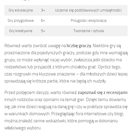
Gry edukacyjne
3+
Uczenie się podstawowych umiejętności
Gry przygodowe
6+
Przygoda i eksploracja
Gry kreatywne
5+
Tworzenie i sztuka
Również warto zwrócić uwagę na
liczbę graczy
. Niektóre gry są
przeznaczone dla pojedynczych graczy, podczas gdy inne wymagają
grupy, co może wpłynąć na jej wybór, zwłaszcza jeśli dziecko ma
rodzeństwo lub przyjaciół, z którymi chciałoby grać. Oprócz tego,
czas rozgrywki ma kluczowe znaczenie – dla młodszych dzieci lepiej
sprawdzają się krótsze partie, które nie będą ich nudziły.
Przed podjęciem decyzji, warto również
zapoznać się z recenzjami
innych rodziców oraz opiniami na temat gier. Dzięki temu dowiemy
się, jak inne dzieci reagują na daną grę i czy w praktyce sprawdza się
w warunkach domowych. Przeglądając fora internetowe czy blogi,
można znaleźć cenne wskazówki, które pomogą w dokonaniu
właściwego wyboru.