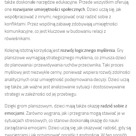
także doskonałe narzędzie edukacyjne. Przede wszystkim oferują
one
rozwijanie umiejętności społecznych
. Dzieci uczą się, jak
współpracować z innymi, negocjować oraz radzić sobie z
konfliktami. Przez wspólną zabawę zdobywają umiejętności
komunikacyjne, co jest kluczowe w budowaniu relacji z
rówieśnikami.
Kolejną istotną korzyścią jest
rozwój logicznego myślenia
. Gry
planszowe wymagają strategicznego myślenia, co zmusza dzieci
do planowania i przewidywania ruchów przeciwnika. Taki proces
myślowy jest niezwykle cenny, ponieważ wspiera rozwój zdolności
analitycznych oraz umiejętność podejmowania decyzji. Dzieci uczą
się także, jak ważne jest analizowanie sytuacji i dostosowywanie
strategii w zależności od jej przebiegu.
Dzięki grom planszowym, dzieci mają także okazję
radzić sobie z
emocjami
. Zarówno wygrana, jak i przegrana mogą stawiać je w
sytuacjach stresowych, co stanowi doskonałą okazję do nauki
zarządzania emocjami. Dzieci uczą się, jak okazywać radość, gdy są
zwycięzcami i jak przyjmować porażki z godnością. W ten sposób