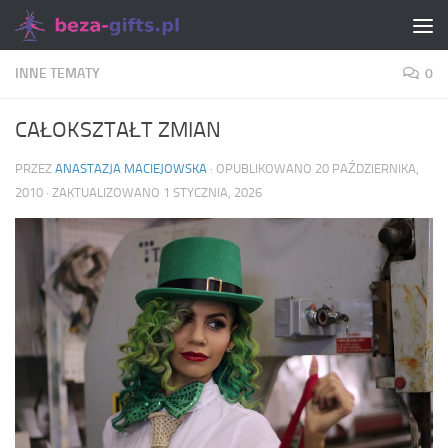
Skip to content
INNE TEMATY
0
CAŁOKSZTAŁT ZMIAN
PRZEZ
ANASTAZJA MACIEJOWSKA
· OPUBLIKOWANO
20 PAŹDZIERNIKA,
2010
· ZAKTUALIZOWANO
1 STYCZNIA, 2026