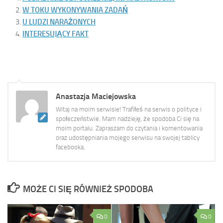
W TOKU WYKONYWANIA ZADAŃ
U LUDZI NARAŻONYCH
INTERESUJĄCY FAKT
Anastazja Maciejowska
Witaj na moim serwisie! Trafiłeś na serwis o polityce i
społeczeństwie. Mam nadzieję, że spodoba Ci się na
moim portalu. Zapraszam do czytania i komentowania
oraz udostępniania mojego serwisu na swojej tablicy
facebooka.
MOŻE CI SIĘ RÓWNIEŻ SPODOBA
0
0