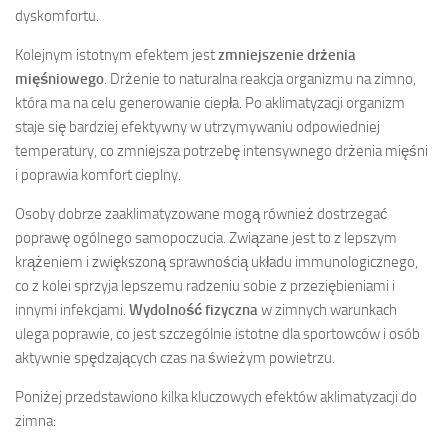
dyskomfortu.
Kolejnym istotnym efektem jest
zmniejszenie drżenia
mięśniowego
. Drżenie to naturalna reakcja organizmu na zimno,
która ma na celu generowanie ciepła. Po aklimatyzacji organizm
staje się bardziej efektywny w utrzymywaniu odpowiedniej
temperatury, co zmniejsza potrzebę intensywnego drżenia mięśni
i poprawia komfort cieplny.
Osoby dobrze zaaklimatyzowane mogą również dostrzegać
poprawę ogólnego samopoczucia. Związane jest to z lepszym
krążeniem i zwiększoną sprawnością układu immunologicznego,
co z kolei sprzyja lepszemu radzeniu sobie z przeziębieniami i
innymi infekcjami.
Wydolność fizyczna
w zimnych warunkach
ulega poprawie, co jest szczególnie istotne dla sportowców i osób
aktywnie spędzających czas na świeżym powietrzu.
Poniżej przedstawiono kilka kluczowych efektów aklimatyzacji do
zimna: