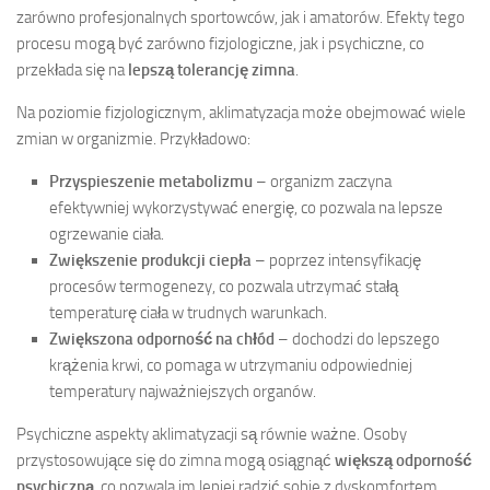
zarówno profesjonalnych sportowców, jak i amatorów. Efekty tego
procesu mogą być zarówno fizjologiczne, jak i psychiczne, co
przekłada się na
lepszą tolerancję zimna
.
Na poziomie fizjologicznym, aklimatyzacja może obejmować wiele
zmian w organizmie. Przykładowo:
Przyspieszenie metabolizmu
– organizm zaczyna
efektywniej wykorzystywać energię, co pozwala na lepsze
ogrzewanie ciała.
Zwiększenie produkcji ciepła
– poprzez intensyfikację
procesów termogenezy, co pozwala utrzymać stałą
temperaturę ciała w trudnych warunkach.
Zwiększona odporność na chłód
– dochodzi do lepszego
krążenia krwi, co pomaga w utrzymaniu odpowiedniej
temperatury najważniejszych organów.
Psychiczne aspekty aklimatyzacji są równie ważne. Osoby
przystosowujące się do zimna mogą osiągnąć
większą odporność
psychiczną
, co pozwala im lepiej radzić sobie z dyskomfortem