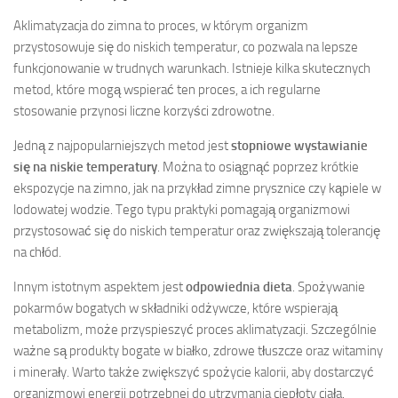
Aklimatyzacja do zimna to proces, w którym organizm
przystosowuje się do niskich temperatur, co pozwala na lepsze
funkcjonowanie w trudnych warunkach. Istnieje kilka skutecznych
metod, które mogą wspierać ten proces, a ich regularne
stosowanie przynosi liczne korzyści zdrowotne.
Jedną z najpopularniejszych metod jest
stopniowe wystawianie
się na niskie temperatury
. Można to osiągnąć poprzez krótkie
ekspozycje na zimno, jak na przykład zimne prysznice czy kąpiele w
lodowatej wodzie. Tego typu praktyki pomagają organizmowi
przystosować się do niskich temperatur oraz zwiększają tolerancję
na chłód.
Innym istotnym aspektem jest
odpowiednia dieta
. Spożywanie
pokarmów bogatych w składniki odżywcze, które wspierają
metabolizm, może przyspieszyć proces aklimatyzacji. Szczególnie
ważne są produkty bogate w białko, zdrowe tłuszcze oraz witaminy
i minerały. Warto także zwiększyć spożycie kalorii, aby dostarczyć
organizmowi energii potrzebnej do utrzymania ciepłoty ciała.