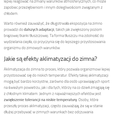
lepiej reagować na zmiany warunków atmosferycznych, co może
zapobiec przeziębieniom i innym dolegliwościom związanym z
chłodem.
Warto również zauważyć, że długotrwała ekspozycja na zimno
prowadzi do
dalszych adaptacji
, takich jak zwiększony poziom
brązowej tkanki tłuszczowej. Ta forma tłuszczu ma zdolność do
wydzielania ciepła, co przyczynia się do lepszego przystosowania
organizmu do zimowych warunków.
Jakie są efekty aklimatyzacji do zimna?
Aklimatyzacja do zimna to proces, który pozwala organizmowi lepiej
przystosować się do niskich temperatur. Efekty takiej aklimatyzacji
mogą być bardzo korzystne, zarówno dla osób uprawiających sport
na świeżym powietrzu, jak i dla tych, którzy na co dzień zmagają się
z chłodnym klimatem. Jednym z najważniejszych efektów jest
zwiększenie tolerancji na niskie temperatury
. Osoby, które
przeszły proces aklimatyzacji, często zauważają, że są w stanie
dłużej przebywać w zimnych warunkach bez odczuwania