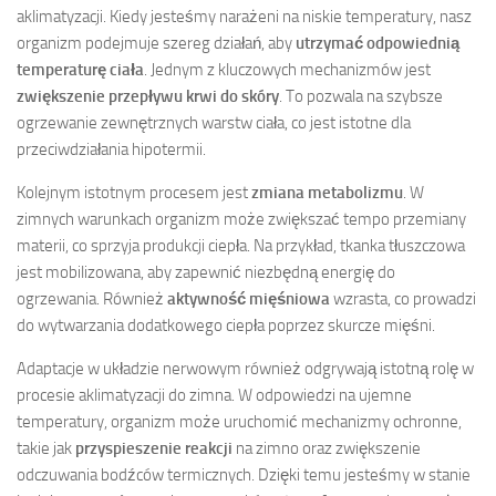
aklimatyzacji. Kiedy jesteśmy narażeni na niskie temperatury, nasz
organizm podejmuje szereg działań, aby
utrzymać odpowiednią
temperaturę ciała
. Jednym z kluczowych mechanizmów jest
zwiększenie przepływu krwi do skóry
. To pozwala na szybsze
ogrzewanie zewnętrznych warstw ciała, co jest istotne dla
przeciwdziałania hipotermii.
Kolejnym istotnym procesem jest
zmiana metabolizmu
. W
zimnych warunkach organizm może zwiększać tempo przemiany
materii, co sprzyja produkcji ciepła. Na przykład, tkanka tłuszczowa
jest mobilizowana, aby zapewnić niezbędną energię do
ogrzewania. Również
aktywność mięśniowa
wzrasta, co prowadzi
do wytwarzania dodatkowego ciepła poprzez skurcze mięśni.
Adaptacje w układzie nerwowym również odgrywają istotną rolę w
procesie aklimatyzacji do zimna. W odpowiedzi na ujemne
temperatury, organizm może uruchomić mechanizmy ochronne,
takie jak
przyspieszenie reakcji
na zimno oraz zwiększenie
odczuwania bodźców termicznych. Dzięki temu jesteśmy w stanie