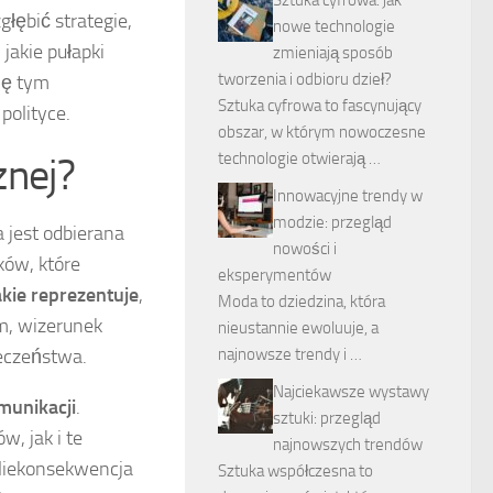
łębić strategie,
nowe technologie
jakie pułapki
zmieniają sposób
tworzenia i odbioru dzieł?
ię tym
Sztuka cyfrowa to fascynujący
olityce.
obszar, w którym nowoczesne
technologie otwierają …
znej?
Innowacyjne trendy w
modzie: przegląd
a jest odbierana
nowości i
ków, które
eksperymentów
akie reprezentuje
,
Moda to dziedzina, która
ym, wizerunek
nieustannie ewoluuje, a
eczeństwa.
najnowsze trendy i …
Najciekawsze wystawy
munikacji
.
sztuki: przegląd
, jak i te
najnowszych trendów
 Niekonsekwencja
Sztuka współczesna to