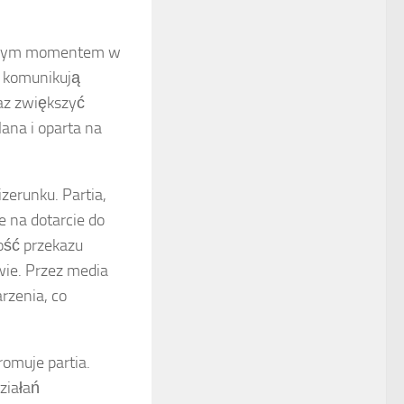
zowym momentem w
b komunikują
raz zwiększyć
ana i oparta na
erunku. Partia,
 na dotarcie do
ość przekazu
wie. Przez media
rzenia, co
promuje partia.
ziałań