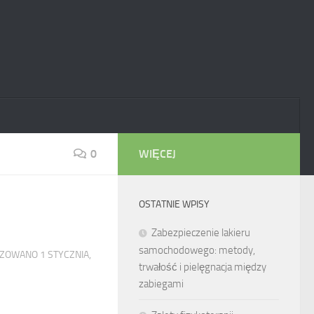
0
WIĘCEJ
OSTATNIE WPISY
Zabezpieczenie lakieru
samochodowego: metody,
LIZOWANO
1 STYCZNIA,
trwałość i pielęgnacja między
zabiegami