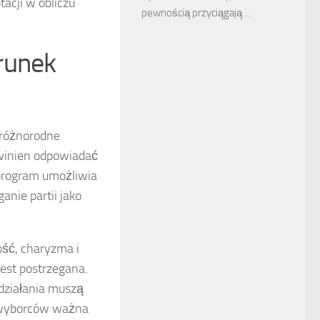
acji w obliczu
pewnością przyciągają …
runek
z różnorodne
owinien odpowiadać
 program umożliwia
nie partii jako
ość, charyzma i
est postrzegana.
h działania muszą
h wyborców ważna