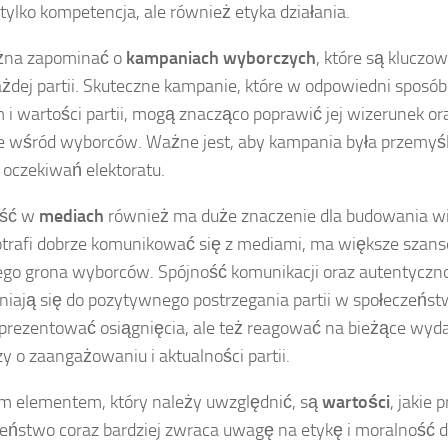
e tylko kompetencja, ale również etyka działania.
żna zapominać o
kampaniach wyborczych
, które są kluc
ażdej partii. Skuteczne kampanie, które w odpowiedni sposó
 i wartości partii, mogą znacząco poprawić jej wizerunek o
e wśród wyborców. Ważne jest, aby kampania była przemyśl
e oczekiwań elektoratu.
ość w
mediach
również ma duże znaczenie dla budowania wiz
otrafi dobrze komunikować się z mediami, ma większe szanse
ego grona wyborców. Spójność komunikacji oraz autentyczn
niają się do pozytywnego postrzegania partii w społeczeńst
rezentować osiągnięcia, ale też reagować na bieżące wyda
y o zaangażowaniu i aktualności partii.
m elementem, który należy uwzględnić, są
wartości
, jakie 
eństwo coraz bardziej zwraca uwagę na etykę i moralność d