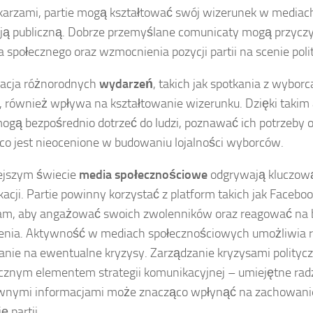
karzami, partie mogą kształtować swój wizerunek w mediac
ją publiczną. Dobrze przemyślane comunicaty mogą przyczy
a społecznego oraz wzmocnienia pozycji partii na scenie poli
zacja różnorodnych
wydarzeń
, takich jak spotkania z wybor
, również wpływa na kształtowanie wizerunku. Dzięki taki
mogą bezpośrednio dotrzeć do ludzi, poznawać ich potrzeby
, co jest nieocenione w budowaniu lojalności wyborców.
ejszym świecie
media społecznościowe
odgrywają kluczową
acji. Partie powinny korzystać z platform takich jak Faceboo
am, aby angażować swoich zwolenników oraz reagować na 
nia. Aktywność w mediach społecznościowych umożliwia r
nie na ewentualne kryzysy. Zarządzanie kryzysami polityc
cznym elementem strategii komunikacyjnej – umiejętne radz
nymi informacjami może znacząco wpłynąć na zachowanie 
ę partii.