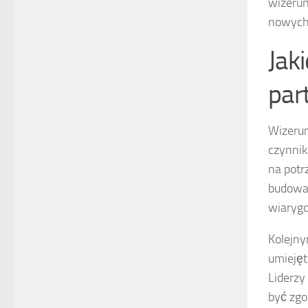
wizerun
nowych
Jak
part
Wizerun
czynnik
na potr
budowan
wiarygo
Kolejn
umiejęt
Liderzy 
być zgo