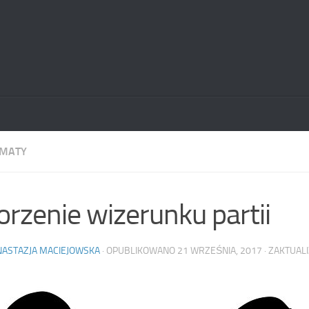
EMATY
rzenie wizerunku partii
NASTAZJA MACIEJOWSKA
· OPUBLIKOWANO
21 WRZEŚNIA, 2017
· ZAKTUA