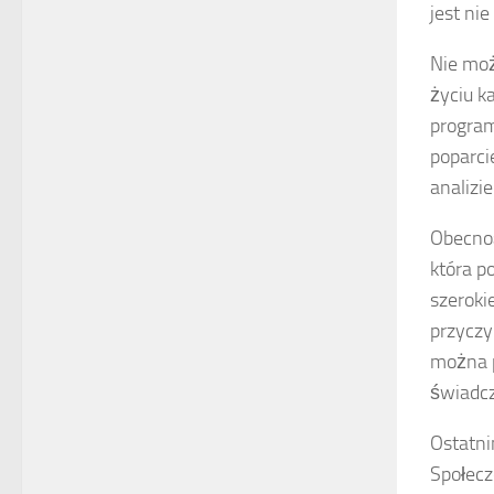
jest ni
Nie mo
życiu k
program
poparci
analizi
Obecn
która p
szeroki
przyczy
można p
świadcz
Ostatni
Społecz