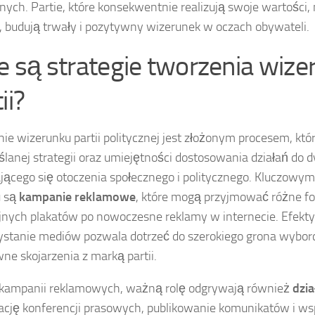
znych. Partie, które konsekwentnie realizują swoje wartości, 
i, budują trwały i pozytywny wizerunek w oczach obywateli.
ie są strategie tworzenia wiz
ii?
ie wizerunku partii politycznej jest złożonym procesem, k
lanej strategii oraz umiejętności dostosowania działań do 
jącego się otoczenia społecznego i politycznego. Kluczow
u są
kampanie reklamowe
, które mogą przyjmować różne f
jnych plakatów po nowoczesne reklamy w internecie. Efek
stanie mediów pozwala dotrzeć do szerokiego grona wybo
ne skojarzenia z marką partii.
 kampanii reklamowych, ważną rolę odgrywają również
dzia
ację konferencji prasowych, publikowanie komunikatów i ws