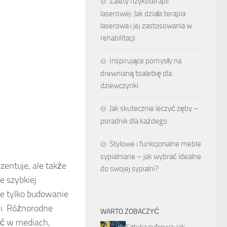
Zalety fizykoterapii
laserowej: Jak działa terapia
laserowa i jej zastosowania w
rehabilitacji
Inspirujące pomysły na
drewnianą toaletkę dla
dziewczynki
Jak skutecznie leczyć zęby –
poradnik dla każdego
Stylowe i funkcjonalne meble
sypialniane – jak wybrać idealne
ezentuje, ale także
do swojej sypialni?
e szybkiej
ie tylko budowanie
mi. Różnorodne
WARTO ZOBACZYĆ
ość w mediach,
Sztuka cyfrowa: jak