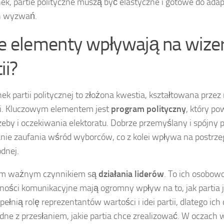
ek, partie polityczne muszą być elastyczne i gotowe do adapt
 wyzwań.
ie elementy wpływają na wize
ii?
ek partii politycznej to złożona kwestia, kształtowana prze
i. Kluczowym elementem jest
program polityczny
, który p
zeby i oczekiwania elektoratu. Dobrze przemyślany i spójny
ie zaufania wśród wyborców, co z kolei wpływa na postrzega
dnej.
ym ważnym czynnikiem są
działania liderów
. To ich osobow
ności komunikacyjne mają ogromny wpływ na to, jak partia j
pełnią rolę reprezentantów wartości i idei partii, dlatego ic
dne z przesłaniem, jakie partia chce zrealizować. W oczac