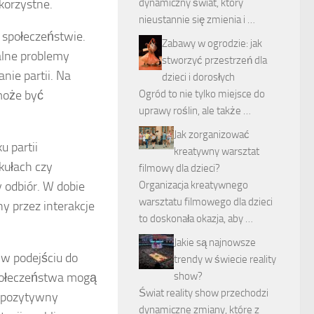
korzystne.
dynamiczny świat, który
nieustannie się zmienia i …
w społeczeństwie.
Zabawy w ogrodzie: jak
alne problemy
stworzyć przestrzeń dla
ie partii. Na
dzieci i dorosłych
 może być
Ogród to nie tylko miejsce do
uprawy roślin, ale także …
Jak zorganizować
 partii
kreatywny warsztat
ykułach czy
filmowy dla dzieci?
 odbiór. W dobie
Organizacja kreatywnego
warsztatu filmowego dla dzieci
 przez interakcje
to doskonała okazja, aby …
Jakie są najnowsze
 w podejściu do
trendy w świecie reality
 społeczeństwa mogą
show?
Świat reality show przechodzi
ć pozytywny
dynamiczne zmiany, które z