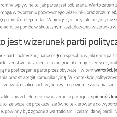
romny wpływ na to, jak partia jest odbierana. Warto zatem zg
omogą w tworzeniu pozytywnego wizerunku oraz zrozumieć, 
ę pojawić na tej drodze. W niniejszym artykule przyjrzymy s
eniom, by pomóc w skutecznym kształtowaniu wizerunku w p
o jest wizerunek partii polityc
ek partii politycznej odnosi się do sposobu, w jaki dana parti
połeczeństwo oraz media. To pojęcie obejmuje szereg czynni
ą na postrzeganie partii przez obywateli, w tym
wartości, j
ałania oraz strategię komunikacyjną. W kontekście polityczn
cydować o sukcesach wyborczych i poziomie zaufania społ
z kluczowych elementów wizerunku partii jest
spójność ko
 to, że wszelkie przekazy, zarówno te kierowane do wyborców
e, powinny być zgodne z wartościami i celami danej partii.