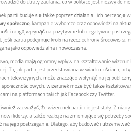
owadzić do utraty zaufania, co w polityce jest niezwykle nie
ek partii buduje się także poprzez działania i ich percepcję 
ywy społeczne
, kampanie wyborcze oraz odpowiedzi na aktu
ności mogą wpłynąć na pozytywne lub negatywne postrzegan
d, jeśli partia podejmuje kroki na rzecz ochrony środowiska,
gana jako odpowiedzialna i nowoczesna.
wo, media mają ogromny wpływ na kształtowanie wizerunku
znej. To, jak partia jest przedstawiana w wiadomościach, art
ach telewizyjnych, może znacząco wpłynąć na jej publiczny
społecznościowych, wizerunek może być także kształtowany
cami na platformach takich jak Facebook czy Twitter.
ównież zauważyć, że wizerunek partii nie jest stały. Zmiany
i, nowi liderzy, a także reakcje na zmieniające się potrzeby
 na jego postrzeganie. Dlatego, aby budować i utrzymywa