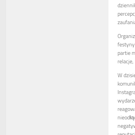
dzienni
percepc
zaufani
Organi
festyny
partie 
relacje
W dzisi
komunik
Instagr
wydarze
reagowa
nieodłą
negatyw
reputacj