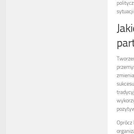
polityc
sytuacj
Jak
part
Tworzen
przemyś
zmienia
sukces
tradycy
wykorzy
pozytyw
Oprócz
organiz