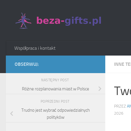
Skip to content
Współpraca i kontakt
OBSERWUJ:
INNE T
NASTĘPNY POST
Two
Różne rozplanowania miast w Polsce
POPRZEDNI POST
PRZEZ
A
Trudno jest wybrać odpowiedzialnych
2026
polityków