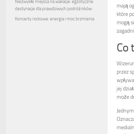
Niezwykłe miejsca na wakacje: egzotyczne
mają og
destynacje dla prawdziwych podróżników
które p
Koncerty rockowe: energia i moc brzmienia
mogą si
zagadni
Co t
Wizerun
przez s
wpływaj
jej dzi
może de
Jednym 
Oznacza
medialn