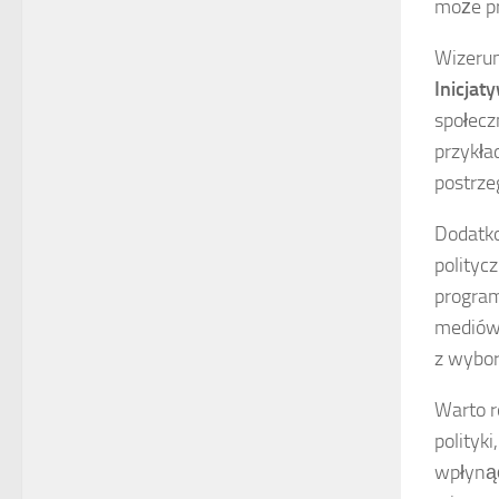
może pr
Wizerun
Inicjat
społecz
przykła
postrze
Dodatko
polityc
program
mediów 
z wybor
Warto r
polityk
wpłynąć