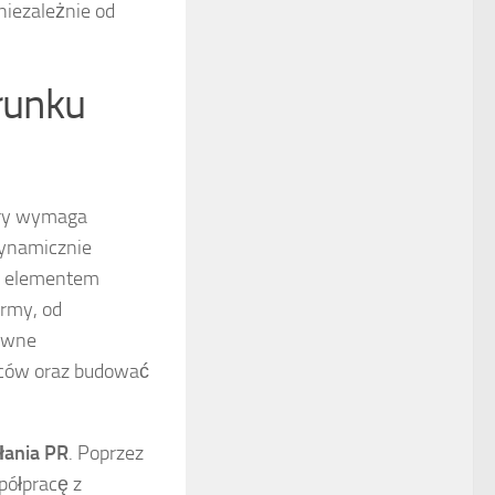
niezależnie od
erunku
tóry wymaga
dynamicznie
ym elementem
ormy, od
tywne
rców oraz budować
łania PR
. Poprzez
półpracę z