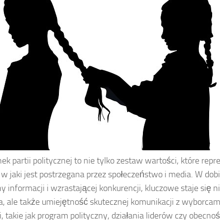
k partii politycznej to nie tylko zestaw wartości, które repr
 w jaki jest postrzegana przez społeczeństwo i media. W dobi
 informacji i wzrastającej konkurencji, kluczowe staje się n
a, ale także umiejętność skutecznej komunikacji z wyborca
i, takie jak program polityczny, działania liderów czy obecn