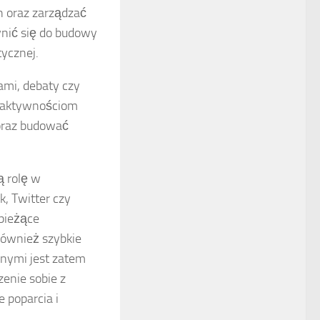
h oraz zarządzać
nić się do budowy
tycznej.
cami, debaty czy
m aktywnościom
 oraz budować
 rolę w
k, Twitter czy
bieżące
ównież szybkie
znymi jest zatem
enie sobie z
poparcia i