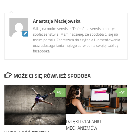
Anastazja Maciejowska
Witaj na moim serwisie! Trafiłeś na serwis o polityce i
społeczeństwie. Mam nadzieję, że spodoba Ci się na
moim portalu. Zapraszam do czytania i komentowania
oraz udostępniania mojego serwisu na swojej tablicy
facebooka.
MOŻE CI SIĘ RÓWNIEŻ SPODOBA
0
0
DZIĘKI DZIAŁANIU
MECHANIZMÓW