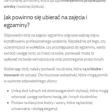
harmonijnej atmosfery, która sprzyja
efektywnemu przyswajaniu
wiedzy
i owocnej dyskusji.
Jak powinno się ubierać na zajęcia i
egzaminy?
Odpowiedni strój na zajęcia i egzaminy odgrywa ważną rolę w
kształtowaniu profesjonalnego wrażenia. Niezależnie od tego, czy
uczestniczysz w wykładzie, czy przystępujesz do egzaminu, warto
zwrócić uwagę na to, co masz na sobie, ponieważ może to
wpływać na twoje samopoczucie oraz postrzeganie przez innych.
Wybierając strój, należy postawić na ubrania, które są
schludne
i
stosowne
do sytuacji. Oto kluczowe wskazówki, które mogą pomóc
w wyborze odpowiedniego ubioru:
Unikaj zbyt luźnych lub ekstrawaganckich stylizacji, które mogą
odwracać uwagę zarówno twoją, jak i innych studentów.
Postaw na klasyczne kolory i wzory, które są bardziej
uniwersalne i dodają elegancji.