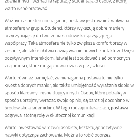
zdania innych, wzmacnia reputację studenta jako osoby, z którą
warto współpracować.
Ważnym aspektem nienagannej postawy jest również wpływ na
atmosferę w grupie. Studenci, którzy wykazują dobre maniery,
przyczyniają się do tworzenia środowiska sprzyjającego
współpracy. Taka atmosfera nie tylko zwiększa komfort pracy w
zespole, ale także ułatwia nawiązywanie nowych kontaktów. Dzięki
pozytywnym interakcjom, łatwiej jest zbudować sieć pomocnych
znajomości, które mogą zaowocować w przyszłości.
Warto również pamiętać, że nienaganna postawa to nie tylko
kwestia dobrych manier, ale także umiejętność wyrażania siebie w
sposób klarowny i respektujący innych. Osoby, które potrafią w
sposób uprzejmy wyrażać swoje opinie, są bardziej doceniane w
środowisku akademickim. W tego rodzaju interakcjach,
postawa
odgrywa istotną rolę w skutecznej komunikacji.
Warto inwestować w rozwój osobisty, kształtując pozytywne
nawyki dotyczące zachowania. Można to robić poprzez: