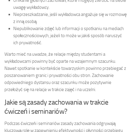
Unikanie głośnych zachowań, które mogłyby zwrócić na siebie
uwagę wykładowcy.
Nieprzeszkadzanie, jeśli wykładowca angażuje się w rozmowę
z inną osobą.
Niepublikowanie zdjęć lub informacji o spotkaniu na mediach
społecznościowych, jeżeli to może w jakiś sposób naruszyć
ich prywatność.
Warto mieć na uwadze, że relacje między studentami a
wykładowcami powinny być oparte na wzajemnym szacunku.
Nawet spotkanie w kontekście towarzyskim powinno przebiegać z
poszanowaniem granic i prywatności obu stron. Zachowanie
odpowiedniego dystansu oraz szacunku może pozytywnie
przełożyć się na relacje w trakcie zajęć i na uczelni.
Jakie są zasady zachowania w trakcie
ćwiczeń i seminariów?
Podczas ćwiczeń i seminariów zasady zachowania odgrywają
kluczową rolę w zapewnieniu efektywności i płynności przebiegu