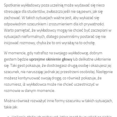
Spotkanie wykładowcy poza uczelnią może wydawać się nieco
stresujące dla studentów, zwłaszcza jeśli nie są pewni, jak się
zachować. W takich sytuacjach ważne jest, aby wykazać się
odpowiednim szacunkiem i zrozumieniem dla ich prywatności.
Warto pamiętać, że wykładowcy mogą nie chcieć być zaczepiani w
sytuacjach nieformalnych, dlatego powinniśmy postarać się nie
inicjować rozmowy, chyba że to oni wyrażą na to ochotę.
W momencie, gdy natrafisz na swojego wykładowcę, dobrym
gestem będzie
uprzejme skinienie głowy
lub delikatne ukłonienie
się. Taki gest pokazuje, że dostrzegasz drugą osobę i okazujesz jej
szacunek, nie naruszając jednak jej przestrzeni osobistej. Następnie
możesz kontynuować swoją drogę, co również pokazuje, że
rozumiesz, iż wykładowca może nie chcieć uczestniczyć w
rozmowie w danym momencie.
Można również rozważyć inne formy szacunku w takich sytuacjach,
takie jak: