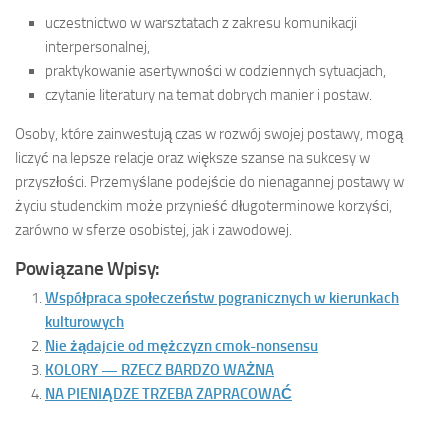
uczestnictwo w warsztatach z zakresu komunikacji
interpersonalnej,
praktykowanie asertywności w codziennych sytuacjach,
czytanie literatury na temat dobrych manier i postaw.
Osoby, które zainwestują czas w rozwój swojej postawy, mogą
liczyć na lepsze relacje oraz większe szanse na sukcesy w
przyszłości. Przemyślane podejście do nienagannej postawy w
życiu studenckim może przynieść długoterminowe korzyści,
zarówno w sferze osobistej, jak i zawodowej.
Powiązane Wpisy:
Współpraca społeczeństw pogranicznych w kierunkach
kulturowych
Nie żądajcie od mężczyzn cmok-nonsensu
KOLORY — RZECZ BARDZO WAŻNA
NA PIENIĄDZE TRZEBA ZAPRACOWAĆ