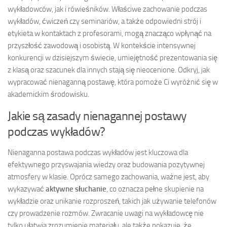
wykładowców, jak i rówieśników. Właściwe zachowanie podczas
wykładów, ćwiczeń czy seminariów, a także odpowiedni strój i
etykieta w kontaktach z profesorami, mogą znacząco wpłynąć na
przyszłość zawodową i osobistą. W kontekście intensywnej
konkurencji w dzisiejszym świecie, umiejętność prezentowania się
z klasą oraz szacunek dla innych stają się nieocenione. Odkryj, jak
wypracować nienaganną postawę, która pomoże Ci wyróżnić się w
akademickim środowisku.
Jakie są zasady nienagannej postawy
podczas wykładów?
Nienaganna postawa podczas wykładów jest kluczowa dla
efektywnego przyswajania wiedzy oraz budowania pozytywnej
atmosfery w klasie. Oprócz samego zachowania, ważne jest, aby
wykazywać
aktywne słuchanie
, co oznacza pełne skupienie na
wykładzie oraz unikanie rozproszeń, takich jak używanie telefonów
czy prowadzenie rozmów. Zwracanie uwagi na wykładowcę nie
tylko ułatwia zrozumienie materiału, ale także pokazuje, że