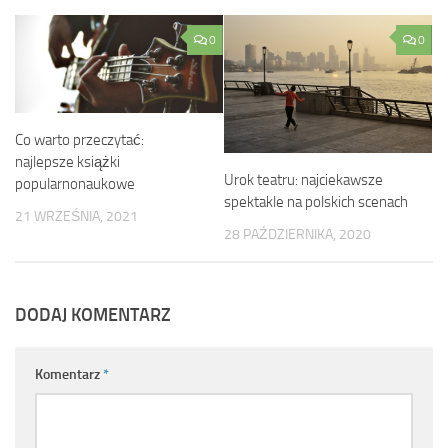
0
0
Co warto przeczytać:
najlepsze książki
Urok teatru: najciekawsze
popularnonaukowe
spektakle na polskich scenach
21 WRZEŚNIA, 2021
28 PAŹDZIERNIKA, 2020
DODAJ KOMENTARZ
Komentarz
*