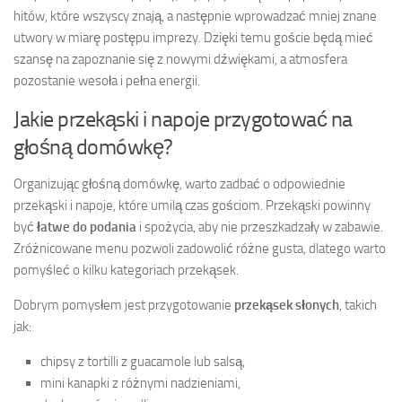
hitów, które wszyscy znają, a następnie wprowadzać mniej znane
utwory w miarę postępu imprezy. Dzięki temu goście będą mieć
szansę na zapoznanie się z nowymi dźwiękami, a atmosfera
pozostanie wesoła i pełna energii.
Jakie przekąski i napoje przygotować na
głośną domówkę?
Organizując głośną domówkę, warto zadbać o odpowiednie
przekąski i napoje, które umilą czas gościom. Przekąski powinny
być
łatwe do podania
i spożycia, aby nie przeszkadzały w zabawie.
Zróżnicowane menu pozwoli zadowolić różne gusta, dlatego warto
pomyśleć o kilku kategoriach przekąsek.
Dobrym pomysłem jest przygotowanie
przekąsek słonych
, takich
jak:
chipsy z tortilli z guacamole lub salsą,
mini kanapki z różnymi nadzieniami,