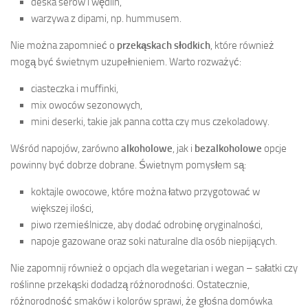
deska serów i wędlin,
warzywa z dipami, np. hummusem.
Nie można zapomnieć o
przekąskach słodkich
, które również
mogą być świetnym uzupełnieniem. Warto rozważyć:
ciasteczka i muffinki,
mix owoców sezonowych,
mini deserki, takie jak panna cotta czy mus czekoladowy.
Wśród napojów, zarówno
alkoholowe
, jak i
bezalkoholowe
opcje
powinny być dobrze dobrane. Świetnym pomysłem są:
koktajle owocowe, które można łatwo przygotować w
większej ilości,
piwo rzemieślnicze, aby dodać odrobinę oryginalności,
napoje gazowane oraz soki naturalne dla osób niepijących.
Nie zapomnij również o opcjach dla wegetarian i wegan – sałatki czy
roślinne przekąski dodadzą różnorodności. Ostatecznie,
różnorodność smaków i kolorów sprawi, że głośna domówka