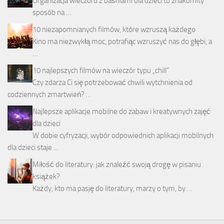
Organizacja wieczoru z baśniami dla dzieci to znakomity
sposób na …
10 niezapomnianych filmów, które wzruszą każdego
Kino ma niezwykłą moc, potrafiąc wzruszyć nas do głębi, a
…
10 najlepszych filmów na wieczór typu „chill”
Czy zdarza Ci się potrzebować chwili wytchnienia od
codziennych zmartwień? …
Najlepsze aplikacje mobilne do zabaw i kreatywnych zajęć
dla dzieci
W dobie cyfryzacji, wybór odpowiednich aplikacji mobilnych
dla dzieci staje …
Miłość do literatury: jak znaleźć swoją drogę w pisaniu
książek?
Każdy, kto ma pasję do literatury, marzy o tym, by …