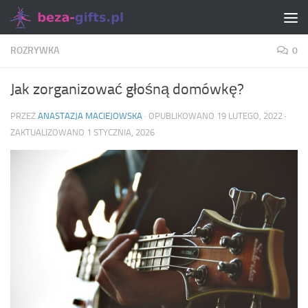
Skip to content
ROZRYWKA
0
Jak zorganizować głośną domówkę?
PRZEZ
ANASTAZJA MACIEJOWSKA
· OPUBLIKOWANO
19 LUTEGO, 2022
·
ZAKTUALIZOWANO
1 STYCZNIA, 2026