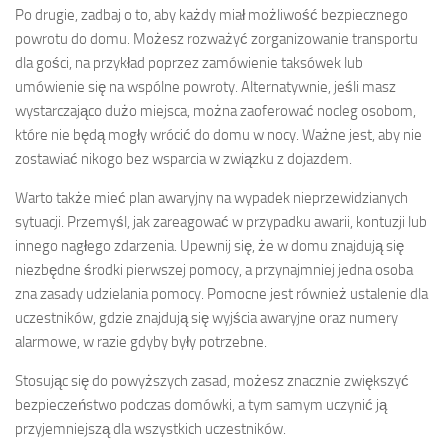
Po drugie, zadbaj o to, aby każdy miał możliwość bezpiecznego
powrotu do domu. Możesz rozważyć zorganizowanie transportu
dla gości, na przykład poprzez zamówienie taksówek lub
umówienie się na wspólne powroty. Alternatywnie, jeśli masz
wystarczająco dużo miejsca, można zaoferować nocleg osobom,
które nie będą mogły wrócić do domu w nocy. Ważne jest, aby nie
zostawiać nikogo bez wsparcia w związku z dojazdem.
Warto także mieć plan awaryjny na wypadek nieprzewidzianych
sytuacji. Przemyśl, jak zareagować w przypadku awarii, kontuzji lub
innego nagłego zdarzenia. Upewnij się, że w domu znajdują się
niezbędne środki pierwszej pomocy, a przynajmniej jedna osoba
zna zasady udzielania pomocy. Pomocne jest również ustalenie dla
uczestników, gdzie znajdują się wyjścia awaryjne oraz numery
alarmowe, w razie gdyby były potrzebne.
Stosując się do powyższych zasad, możesz znacznie zwiększyć
bezpieczeństwo podczas domówki, a tym samym uczynić ją
przyjemniejszą dla wszystkich uczestników.