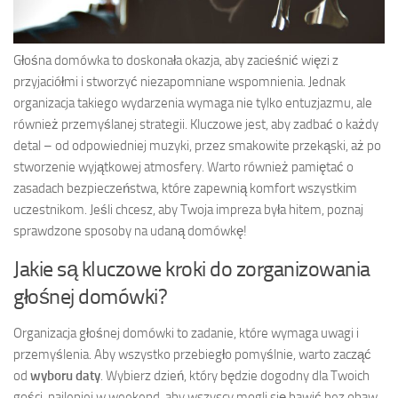
Głośna domówka to doskonała okazja, aby zacieśnić więzi z
przyjaciółmi i stworzyć niezapomniane wspomnienia. Jednak
organizacja takiego wydarzenia wymaga nie tylko entuzjazmu, ale
również przemyślanej strategii. Kluczowe jest, aby zadbać o każdy
detal – od odpowiedniej muzyki, przez smakowite przekąski, aż po
stworzenie wyjątkowej atmosfery. Warto również pamiętać o
zasadach bezpieczeństwa, które zapewnią komfort wszystkim
uczestnikom. Jeśli chcesz, aby Twoja impreza była hitem, poznaj
sprawdzone sposoby na udaną domówkę!
Jakie są kluczowe kroki do zorganizowania
głośnej domówki?
Organizacja głośnej domówki to zadanie, które wymaga uwagi i
przemyślenia. Aby wszystko przebiegło pomyślnie, warto zacząć
od
wyboru daty
. Wybierz dzień, który będzie dogodny dla Twoich
gości, najlepiej w weekend, aby wszyscy mogli się bawić bez obaw