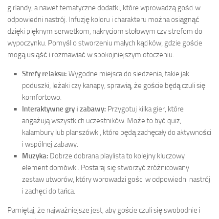
girlandy, a nawet tematyczne dodatki, które wprowadzą gości w
odpowiedni nastrój. Infuzję koloru i charakteru można osiągnąć
dzięki pięknym serwetkom, nakryciom stołowym czy strefom do
wypoczynku. Pomyśl o stworzeniu małych kącików, gdzie goście
mogą usiąść i rozmawiać w spokojniejszym otoczeniu.
Strefy relaksu:
Wygodne miejsca do siedzenia, takie jak
poduszki, leżaki czy kanapy, sprawią, że goście będą czuli się
komfortowo.
Interaktywne gry i zabawy:
Przygotuj kilka gier, które
angażują wszystkich uczestników. Może to być quiz,
kalambury lub planszówki, które będą zachęcały do aktywności
i wspólnej zabawy.
Muzyka:
Dobrze dobrana playlista to kolejny kluczowy
element domówki. Postaraj się stworzyć zróżnicowany
zestaw utworów, który wprowadzi gości w odpowiedni nastrój
i zachęci do tańca.
Pamiętaj, że najważniejsze jest, aby goście czuli się swobodnie i