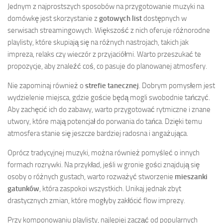
Jednym z najprostszych sposobów na przygotowanie muzyki na
domówkę jest skorzystanie z
gotowych list
dostępnych w
serwisach streamingowych. Większość z nich oferuje różnorodne
playlisty, które skupiają się na różnych nastrojach, takich jak
impreza, relaks czy wieczór z przyjaciółmi. Warto przeszukać te
propozycje, aby znaleźć coś, co pasuje do planowanej atmosfery.
Nie zapominaj również o
strefie tanecznej
. Dobrym pomysłem jest
wydzielenie miejsca, gdzie goście będą mogli swobodnie tańczyć.
Aby zachęcić ich do zabawy, warto przygotować rytmiczne i znane
utwory, które mają potencjał do porwania do tańca. Dzięki temu
atmosfera stanie się jeszcze bardziej radosna i angażująca.
Oprócz tradycyjnej muzyki, można również pomyśleć o innych
formach rozrywki. Na przykład, jeśli w gronie gości znajdują się
osoby o różnych gustach, warto rozważyć stworzenie
mieszanki
gatunków
, która zaspokoi wszystkich. Unikaj jednak zbyt
drastycznych zmian, które mogłyby zakłócić flow imprezy.
Przy komponowaniu playlisty, najlepiej zacząć od popularnych