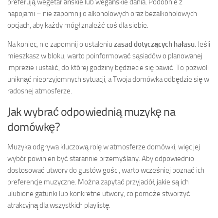
preferują wegetariańskie lub wegańskie dania. Podobnie z
napojami – nie zapomnij o alkoholowych oraz bezalkoholowych
opcjach, aby każdy mógł znaleźć coś dla siebie.
Na koniec, nie zapomnij o ustaleniu
zasad dotyczących hałasu
. Jeśli
mieszkasz w bloku, warto poinformować sąsiadów o planowanej
imprezie i ustalić, do której godziny będziecie się bawić. To pozwoli
uniknąć nieprzyjemnych sytuacji, a Twoja domówka odbędzie się w
radosnej atmosferze.
Jak wybrać odpowiednią muzykę na
domówkę?
Muzyka odgrywa kluczową rolę w atmosferze domówki, więc jej
wybór powinien być starannie przemyślany. Aby odpowiednio
dostosować utwory do gustów gości, warto wcześniej poznać ich
preferencje muzyczne. Można zapytać przyjaciół, jakie są ich
ulubione gatunki lub konkretne utwory, co pomoże stworzyć
atrakcyjną dla wszystkich playlistę.