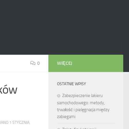
0
WIĘCEJ
OSTATNIE WPISY
ików
Zabezpieczenie lakieru
samochodowego: metody,
trwałość i pielęgnacja między
zabiegami
OWANO
1 STYCZNIA,