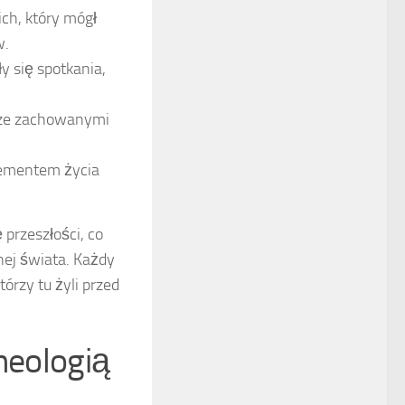
ch, który mógł
w.
y się spotkania,
brze zachowanymi
lementem życia
przeszłości, co
ej świata. Każdy
órzy tu żyli przed
heologią