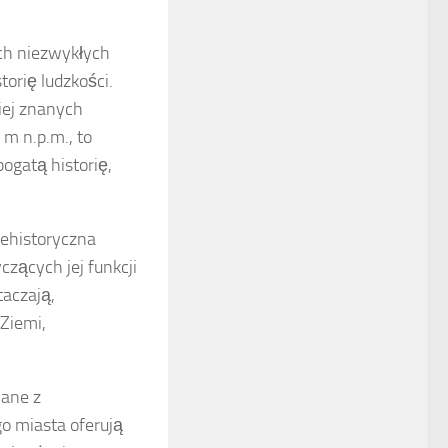
ch niezwykłych
torię ludzkości.
iej znanych
m n.p.m., to
ogatą historię,
rehistoryczna
zących jej funkcji
taczają,
Ziemi,
ane z
o miasta oferują