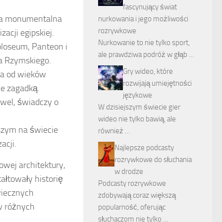
fascynujący świat
 ta monumentalna
nurkowania i jego możliwości
rozrywkowe
acji egipskiej.
Nurkowanie to nie tylko sport,
Koloseum, Panteon i
ale prawdziwa podróż w głąb …
a Rzymskiego.
Gry wideo, które
ra od wieków
rozwijają umiejętności
je zagadką.
językowe
wel, świadczy o
W dzisiejszym świecie gier
wideo nie tylko bawią, ale
zym na świecie
również …
acji.
Najlepsze podcasty
rozrywkowe do słuchania
owej architektury,
w drodze
ałtowały historię
Podcasty rozrywkowe
wiecznych
zdobywają coraz większą
 w różnych
popularność, oferując
słuchaczom nie tylko …