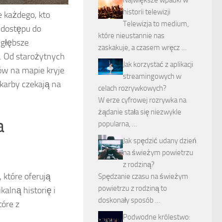
historii telewizji
e każdego, kto
Telewizja to medium,
o dostępu do
które nieustannie nas
 głębsze
zaskakuje, a czasem wręcz …
ę. Od starożytnych
Jak korzystać z aplikacji
ów na mapie kryje
streamingowych w
skarby czekają na
celach rozrywkowych?
W erze cyfrowej rozrywka na
żądanie stała się niezwykle
a
popularna, …
Jak spędzić udany dzień
na świeżym powietrzu
z rodziną?
 które oferują
Spędzanie czasu na świeżym
powietrzu z rodziną to
alną historię i
doskonały sposób …
tóre z
Podwodne królestwo: