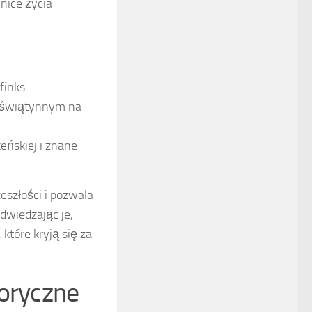
mnice życia
finks.
 świątynnym na
keńskiej i znane
eszłości i pozwala
Odwiedzając je,
które kryją się za
toryczne