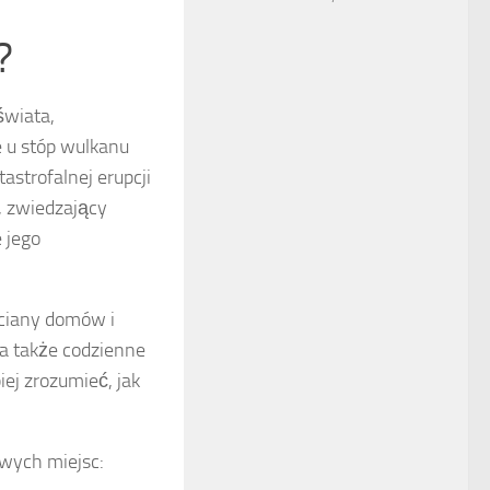
?
świata,
e u stóp wulkanu
strofalnej erupcji
u, zwiedzający
 jego
ściany domów i
 a także codzienne
ej zrozumieć, jak
owych miejsc: