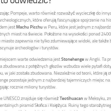
ając Pompeje, warto również rozważyć wycieczkę do inny
archeologicznych, które oferują fascynujące spojrzenie na his
dem jest
Machu Picchu
w Peru, które jest jednym z najbardz
tnych miast na świecie. Położone na wysokości ponad 2400 
e miasto zapewnia nie tylko zdumiewające widoki, ale także b
ascynuje archeologów i turystów.
iejscem warte odwiedzenia jest
Stonehenge
w Anglii. Ta p
ra zbudowana z potężnych głazów wzbudza wiele pytań dotyc
u, w jaki została zbudowana. Niezależnie od teorii, które ją o
nge pozostaje jednym z najbardziej tajemniczych miejsc na 
gając rocznie miliony turystów.
ie UNESCO znajduje się również
Teotihuacan
w Meksyku, zn
talnych piramid Słońca i Księżyca. Ruiny tego starożytneg