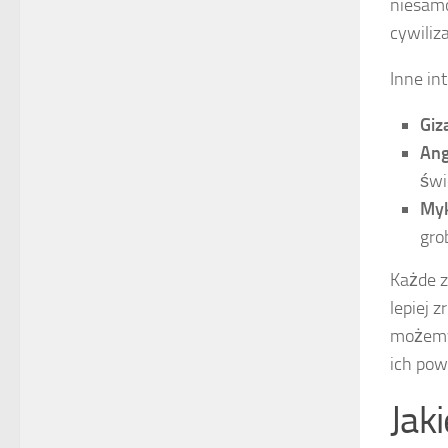
niesamo
cywiliza
Inne int
Giz
Ang
świ
My
gro
Każde z
lepiej 
możemy 
ich pow
Jak