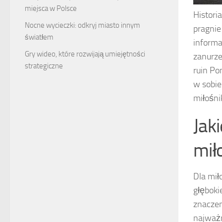
miejsca w Polsce
Histori
Nocne wycieczki: odkryj miasto innym
pragnie
światłem
informa
Gry wideo, które rozwijają umiejętności
zanurze
strategiczne
ruin Po
w sobie
miłośni
Jak
mił
Dla mił
głęboki
znaczen
najważn