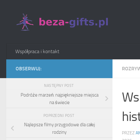
Skip to content
Współpraca i kontakt
OBSERWUJ:
ROZRY
NASTĘPNY POST
Wsp
Podróże marzeń: najpiękniejsze miejsca
na świecie
hist
POPRZEDNI POST
Najlepsze filmy przygodowe dla całej
rodziny
PRZEZ
A