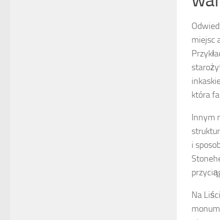
Odwiedz
miejsc 
Przykła
staroży
inkaski
która f
Innym m
struktu
i sposob
Stonehe
przycią
Na Liśc
monumen