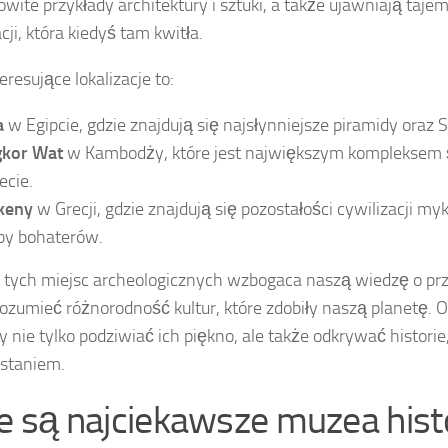
wite przykłady architektury i sztuki, a także ujawniają taje
cji, która kiedyś tam kwitła.
eresujące lokalizacje to:
a
w Egipcie, gdzie znajdują się najsłynniejsze piramidy oraz S
kor Wat
w Kambodży, które jest największym kompleksem
ecie.
keny
w Grecji, gdzie znajdują się pozostałości cywilizacji my
by bohaterów.
 tych miejsc archeologicznych wzbogaca naszą wiedzę o prz
zrozumieć różnorodność kultur, które zdobiły naszą planetę. 
nie tylko podziwiać ich piękno, ale także odkrywać historie, 
staniem.
ie są najciekawsze muzea his