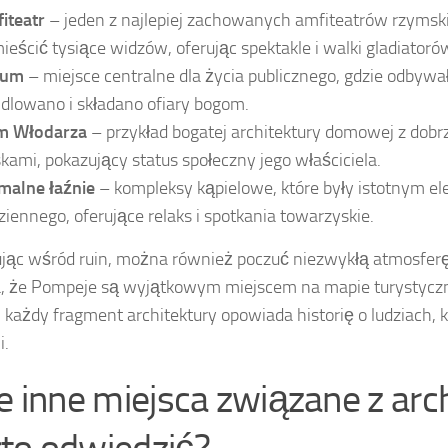
iteatr
– jeden z najlepiej zachowanych amfiteatrów rzymski
ieścić tysiące widzów, oferując spektakle i walki gladiatoró
rum
– miejsce centralne dla życia publicznego, gdzie odbywał
dlowano i składano ofiary bogom.
m Włodarza
– przykład bogatej architektury domowej z do
skami, pokazujący status społeczny jego właściciela.
malne łaźnie
– kompleksy kąpielowe, które były istotnym e
ziennego, oferujące relaks i spotkania towarzyskie.
jąc wśród ruin, można również poczuć niezwykłą atmosferę 
, że Pompeje są wyjątkowym miejscem na mapie turystyczn
 każdy fragment architektury opowiada historię o ludziach, kt
i.
ie inne miejsca związane z arc
to odwiedzić?