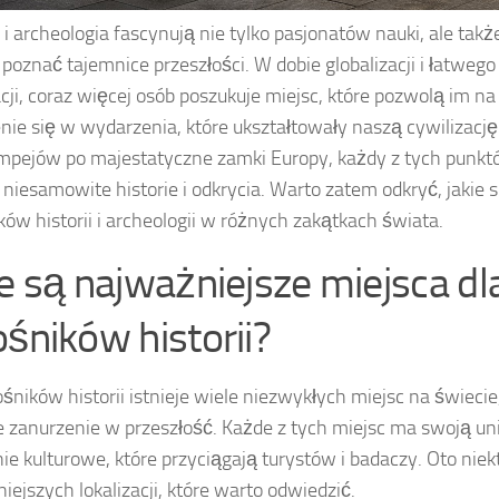
a i archeologia fascynują nie tylko pasjonatów nauki, ale takż
 poznać tajemnice przeszłości. W dobie globalizacji i łatweg
cji, coraz więcej osób poszukuje miejsc, które pozwolą im na
nie się w wydarzenia, które ukształtowały naszą cywilizacj
mpejów po majestatyczne zamki Europy, każdy z tych punkt
 niesamowite historie i odkrycia. Warto zatem odkryć, jakie 
ków historii i archeologii w różnych zakątkach świata.
ie są najważniejsze miejsca dl
ośników historii?
ośników historii istnieje wiele niezwykłych miejsc na świecie,
e zanurzenie w przeszłość. Każde z tych miejsc ma swoją unik
ie kulturowe, które przyciągają turystów i badaczy. Oto niek
iejszych lokalizacji, które warto odwiedzić.