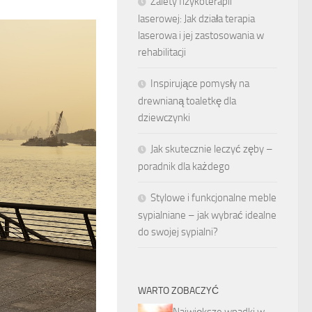
Zalety fizykoterapii
laserowej: Jak działa terapia
laserowa i jej zastosowania w
rehabilitacji
Inspirujące pomysły na
drewnianą toaletkę dla
dziewczynki
Jak skutecznie leczyć zęby –
poradnik dla każdego
Stylowe i funkcjonalne meble
sypialniane – jak wybrać idealne
do swojej sypialni?
WARTO ZOBACZYĆ
Największe wpadki w