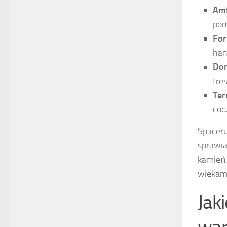
Amf
pom
Fo
han
Do
fre
Ter
cod
Spaceru
sprawia
kamień,
wiekam
Jak
war