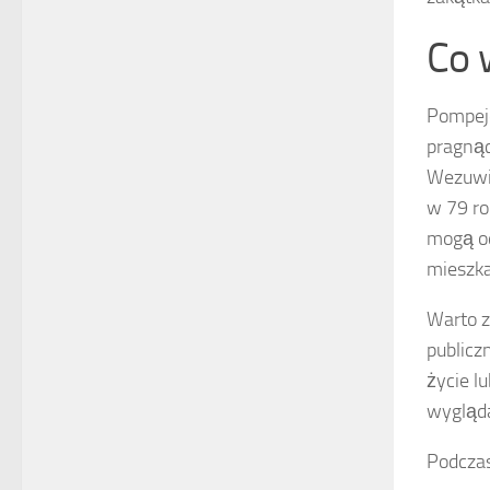
Co 
Pompeje
pragnąc
Wezuwiu
w 79 ro
mogą od
mieszk
Warto 
publicz
życie l
wygląda
Podczas