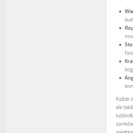
Wie
bud
Rz
inn
Sto
fas
Kr
bog
Ang
kom
Każde z
ale tak
ludzkoś
zamków,
zakątka