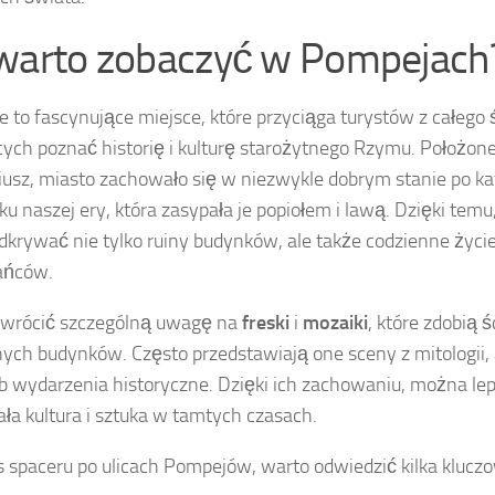
warto zobaczyć w Pompejach
 to fascynujące miejsce, które przyciąga turystów z całego 
ych poznać historię i kulturę starożytnego Rzymu. Położon
sz, miasto zachowało się w niezwykle dobrym stanie po kata
ku naszej ery, która zasypała je popiołem i lawą. Dzięki tem
krywać nie tylko ruiny budynków, ale także codzienne życie
ańców.
zwrócić szczególną uwagę na
freski
i
mozaiki
, które zdobią 
nych budynków. Często przedstawiają one sceny z mitologii,
ub wydarzenia historyczne. Dzięki ich zachowaniu, można lepi
ła kultura i sztuka w tamtych czasach.
 spaceru po ulicach Pompejów, warto odwiedzić kilka klucz