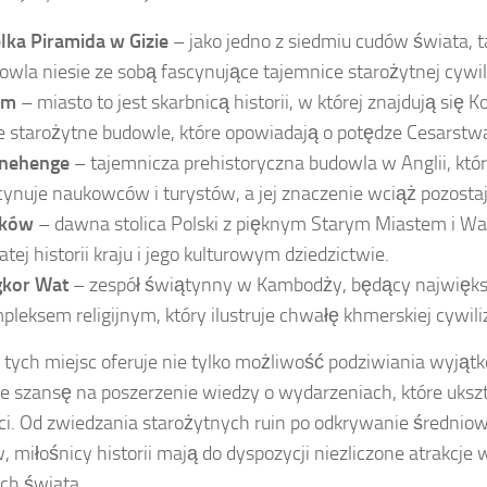
lka Piramida w Gizie
– jako jedno z siedmiu cudów świata,
owla niesie ze sobą fascynujące tajemnice starożytnej cywiliz
ym
– miasto to jest skarbnicą historii, w której znajdują się 
e starożytne budowle, które opowiadają o potędze Cesarstw
nehenge
– tajemnicza prehistoryczna budowla w Anglii, któ
cynuje naukowców i turystów, a jej znaczenie wciąż pozosta
aków
– dawna stolica Polski z pięknym Starym Miastem i Wa
atej historii kraju i jego kulturowym dziedzictwie.
kor Wat
– zespół świątynny w Kambodży, będący najwięks
pleksem religijnym, który ilustruje chwałę khmerskiej cywiliz
 tych miejsc oferuje nie tylko możliwość podziwiania wyjątk
że szansę na poszerzenie wiedzy o wydarzeniach, które ukszt
ci. Od zwiedzania starożytnych ruin po odkrywanie średnio
 miłośnicy historii mają do dyspozycji niezliczone atrakcje
ch świata.