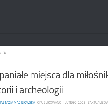
WKA
aniałe miejsca dla miłośn
orii i archeologii
NASTAZJA MACIEJOWSKA
· OPUBLIKOWANO
1 LUTEGO, 2023
· ZAKTUALIZ