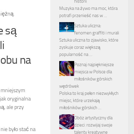
historii
Muzyka na żywo ma moc, która
iężną.
potrafi przenieść nas w …
Sztuka uliczna:
e są
fenomen graffiti i murali
Sztuka uliczna to zjawisko, które
i
zyskuje coraz większą
popularność na …
sobu na
Poznaj najpiękniejsze
miejsca w Polsce dla
miłośników górskich
wędrówek
st mniejszym
Polska to kraj pełen niezwykłych
jak oryginalna
miejsc, które urzekają
ą, ale przy
miłośników górskich …
Obóz artystyczny dla
dzieci: rozwijaj swoje
 nie było stać na
talenty kreatywne