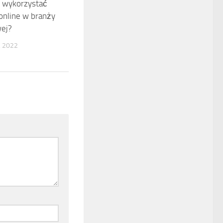
ak wykorzystać
online w branży
ej?
, 2022