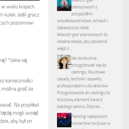
 w wielu krajach.
planszowych z
przyjaciółmi:
 kulek. Jeśli gracz
współzawodnictwo, śmiech i
ących poziomowi
zabawa przy stole
Wieczór gier planszowych to
idealna okazja, aby zacieśnić
więzi z …
Jak skutecznie
ną? *Jakie są
przygotować się do
castingu: Kluczowe
zasady, techniki i aspekty
bez konieczności
profesjonalizmu dla aktorów
rą można grać za
Przygotowanie do castingu to
kluczowy element kariery
ulować. Na przykład
każdego aktora. Dobrze …
m będą mogli wziąć
Ranking najlepszych
zie, aby był on
koncertów na żywo w