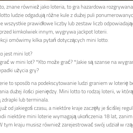
tto, znane również jako loteria, to gra hazardowa rozgrywana
lotto ludzie odgadują różne kule z dużej puli ponumerowanych
e wszystkie prawidłowe liczby lub zestaw liczb odpowiadaj
przed kimkolwiek innym, wygrywa jackpot loterii.
ekcji omówimy kilka pytań dotyczących mini lotto:
o jest mini lot?
 grać w mini lot? *Kto może grać? *Jakie są szanse na wygra
ypadki użycia gry?
terie to sposób na podekscytowanie ludzi graniem w loterię 
ia dużej ilości pieniędzy. Mini lotto to rodzaj loterii, w któ
zdrapki lub terminala.
 już od jakiegoś czasu, a niektóre kraje zaczęły je ściślej reg
dii niektóre mini loterie wymagają ukończenia 18 lat, zani
 W tym kraju musisz również zarejestrować swój udział w rząd