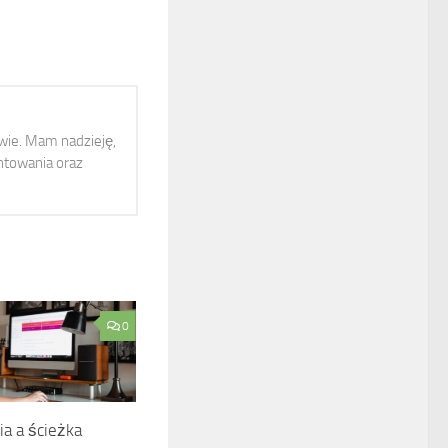
twie. Mam nadzieję,
ntowania oraz
0
ia a ścieżka