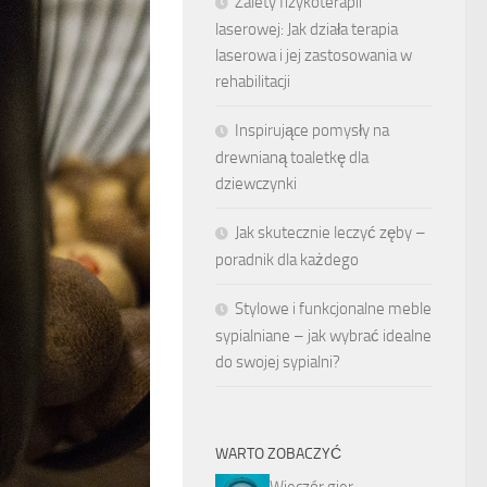
Zalety fizykoterapii
laserowej: Jak działa terapia
laserowa i jej zastosowania w
rehabilitacji
Inspirujące pomysły na
drewnianą toaletkę dla
dziewczynki
Jak skutecznie leczyć zęby –
poradnik dla każdego
Stylowe i funkcjonalne meble
sypialniane – jak wybrać idealne
do swojej sypialni?
WARTO ZOBACZYĆ
Wieczór gier