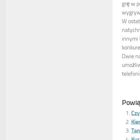
grę w p
wygrywa
W ostat
natychm
innymi 
konkure
Dwie na
umożliw
telefon
Powią
Czy
Kie
Tan
Kur