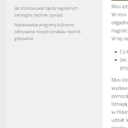
Mini lo
Jak zmotywować się do regularnych
W mini 
treningów: techniki i porady
odgadni
Najciekawsze programy kulinarne:
nagród 
odkrywanie nowych smaków i technik
W tej s
gotowania
Co t
Jak
prz
Mini lo
wydawan
pomocą 
Istnieją
w Holan
udział.