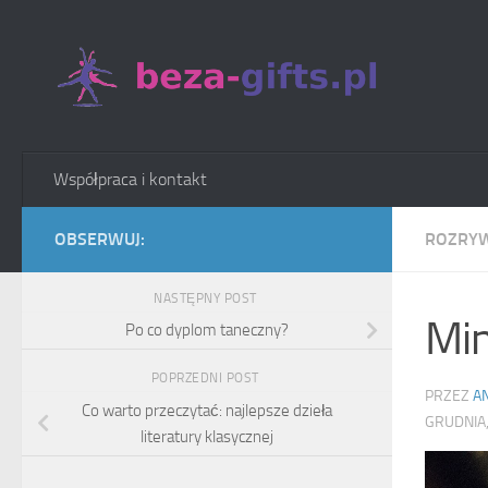
Skip to content
Współpraca i kontakt
OBSERWUJ:
ROZRY
NASTĘPNY POST
Min
Po co dyplom taneczny?
POPRZEDNI POST
PRZEZ
A
Co warto przeczytać: najlepsze dzieła
GRUDNIA,
literatury klasycznej