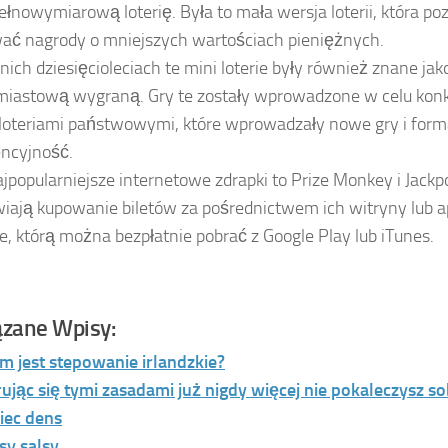
ełnowymiarową loterię. Była to mała wersja loterii, która p
ć nagrody o mniejszych wartościach pieniężnych.
nich dziesięcioleciach te mini loterie były również znane jako
iastową wygraną. Gry te zostały wprowadzone w celu kon
loteriami państwowymi, które wprowadzały nowe gry i for
ncyjność.
jpopularniejsze internetowe zdrapki to Prize Monkey i Jackpo
iają kupowanie biletów za pośrednictwem ich witryny lub ap
ie, którą można bezpłatnie pobrać z Google Play lub iTunes.
zane Wpisy:
m jest stepowanie irlandzkie?
rując się tymi zasadami już nigdy więcej nie pokaleczysz s
iec dens
sy salsy