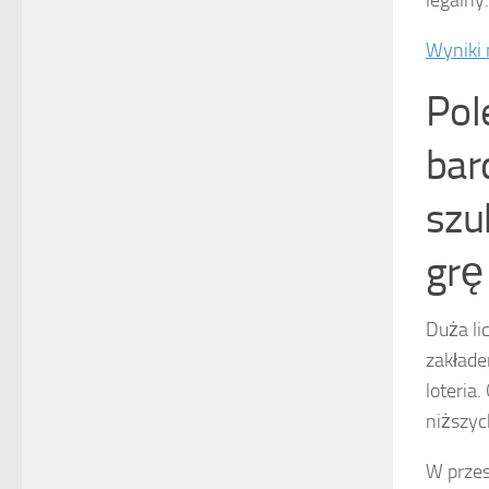
legalny.
Wyniki 
Pol
bar
szu
grę 
Duża li
zakłade
loteria
niższyc
W przes