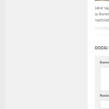
Jakie s
w świec
nastola
27 LUTEG
DODAJ
Komen
Nazw