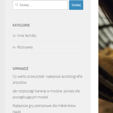
Szukaj:
KATEGORIE
Inne tematy
Rozrywka
SPRAWDŹ
Co warto przeczytać: najlepsze autobiografie
artystów
Jak rozpocząć karierę w modzie: porady dla
początkujących modeli
Najlepsze gry planszowe dla miłośników
nauki