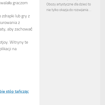
ozwalała graczom
Obozy artystyczne dla dzieci to
nie tylko okazja do rozwijania …
 zdrapki lub gry z
kurowania z
maty, aby zachować
tjoy. Witryny te
likacji na
obie stóp tańcząc