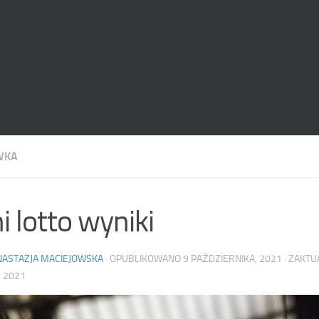
WKA
i lotto wyniki
NASTAZJA MACIEJOWSKA
· OPUBLIKOWANO
9 PAŹDZIERNIKA, 2021
· ZAKT
 2021