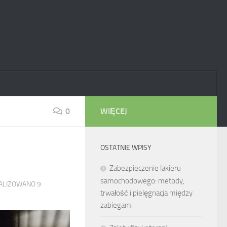
0
WIĘCEJ
OSTATNIE WPISY
Zabezpieczenie lakieru
samochodowego: metody,
UALIZOWANO
9
trwałość i pielęgnacja między
zabiegami