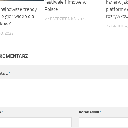
festiwale filmowe w
kariery: j
ą najnowsze trendy
Polsce
platformy 
ie gier wideo dla
rozrywkow
27 PAŹDZIERNIKA, 2022
tków?
27 GRUDNIA
O, 2022
 KOMENTARZ
tarz
*
a
*
Adres email
*