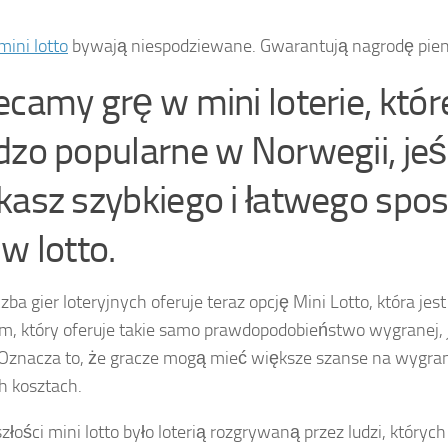
mini lotto
bywają niespodziewane. Gwarantują nagrodę pien
ecamy grę w mini loterie, któr
dzo popularne w Norwegii, jeśl
kasz szybkiego i łatwego spo
w lotto.
czba gier loteryjnych oferuje teraz opcję Mini Lotto, która je
m, który oferuje takie samo prawdopodobieństwo wygranej, 
. Oznacza to, że gracze mogą mieć większe szanse na wygran
h kosztach.
złości mini lotto było loterią rozgrywaną przez ludzi, których