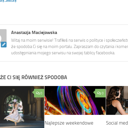
Anastazja Maciejowska
Witaj na moim serwisie! Trafiłeś na serwis o polityce i społeczeńs
że spodoba Ci się na moim portalu. Zapraszam do czytania i kome
udostępniania mojego serwisu na swojej tablicy facebooka.
ŻE CI SIĘ RÓWNIEŻ SPODOBA
0
0
Najlepsze weekendowe
Social med