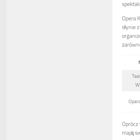
spektak
Opera K
słynie 
organiz
zarówno
Tea
W
Oper
Oprócz 
mają sw