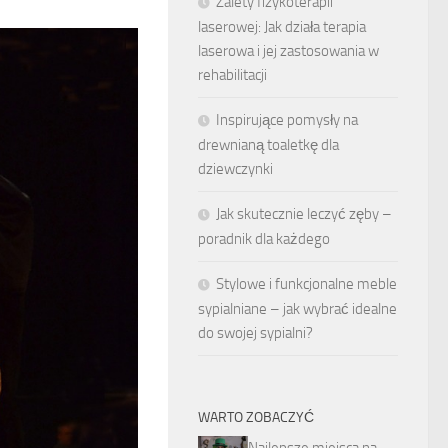
Zalety fizykoterapii
laserowej: Jak działa terapia
laserowa i jej zastosowania w
rehabilitacji
Inspirujące pomysły na
drewnianą toaletkę dla
dziewczynki
Jak skutecznie leczyć zęby –
poradnik dla każdego
Stylowe i funkcjonalne meble
sypialniane – jak wybrać idealne
do swojej sypialni?
WARTO ZOBACZYĆ
Najlepsze miejsca na