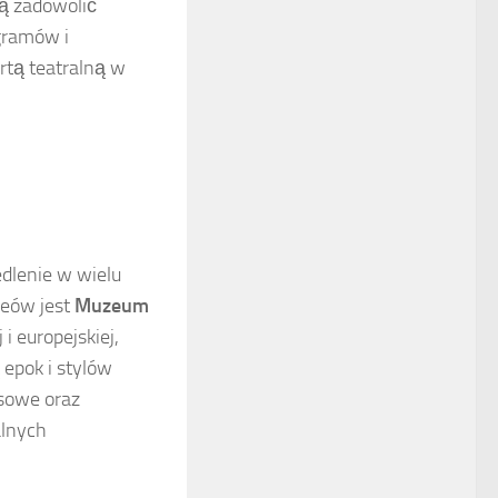
gą zadowolić
gramów i
rtą teatralną w
iedlenie w wielu
zeów jest
Muzeum
 i europejskiej,
epok i stylów
sowe oraz
alnych