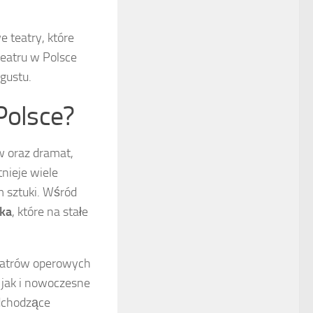
 teatry, które
teatru w Polsce
 gustu.
Polsce?
w oraz dramat,
nieje wiele
 sztuki. Wśród
ka
, które na stałe
teatrów operowych
 jak i nowoczesne
adchodzące