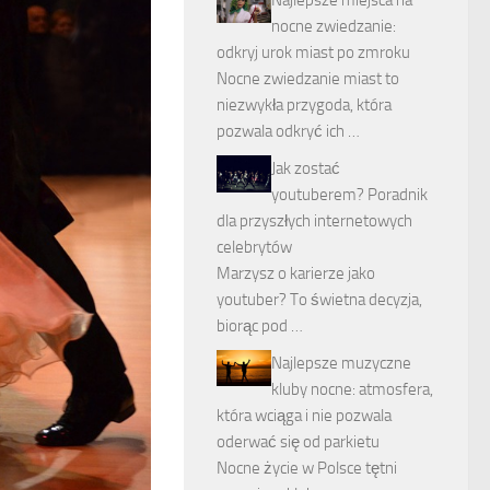
nocne zwiedzanie:
odkryj urok miast po zmroku
Nocne zwiedzanie miast to
niezwykła przygoda, która
pozwala odkryć ich …
Jak zostać
youtuberem? Poradnik
dla przyszłych internetowych
celebrytów
Marzysz o karierze jako
youtuber? To świetna decyzja,
biorąc pod …
Najlepsze muzyczne
kluby nocne: atmosfera,
która wciąga i nie pozwala
oderwać się od parkietu
Nocne życie w Polsce tętni