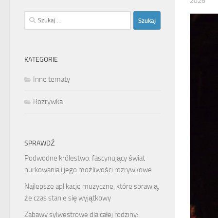
2026
Szukaj:
KATEGORIE
Inne tematy
Rozrywka
SPRAWDŹ
Podwodne królestwo: fascynujący świat
nurkowania i jego możliwości rozrywkowe
Najlepsze aplikacje muzyczne, które sprawią,
że czas stanie się wyjątkowy
Zabawy sylwestrowe dla całej rodziny: