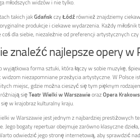
ga młodszych widzów i nie tylko.
ach takich jak
Gdańsk
czy
Łódź
również znajdziemy ciekawe
 oryginalne produkcje i ciekawe wydarzenia. Każdy miłośnik 
 coś dla siebie, niezależnie od preferencji artystycznych czy
ie znaleźć najlepsze opery w 
o wyjątkowa forma sztuki, która łączy w sobie muzykę, śpie
c widzom niezapomniane przeżycia artystyczne. W Polsce ist
tych miejsc, gdzie można cieszyć się tym pięknym rodzajem
różniają się
Teatr Wielki w Warszawie
oraz
Opera Krakows
się w krajobraz kulturalny kraju.
ielki w Warszawie jest jednym z najbardziej prestiżowych 
e. Jego bogaty repertuar obejmuje zarówno klasyczne dzieła,
Warto odwiedzić jego stronę internetową, aby sprawdzić n