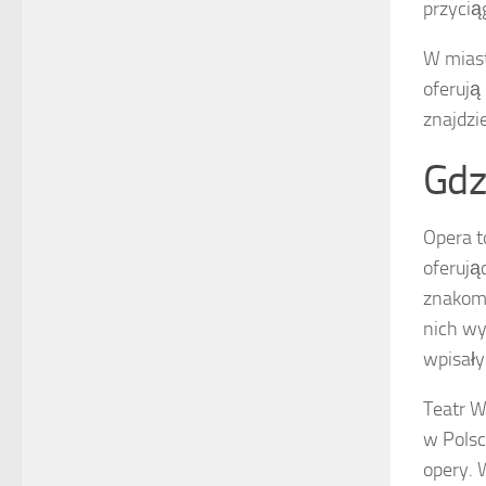
przycią
W miast
oferują
znajdzie
Gdz
Opera t
oferują
znakomi
nich wy
wpisały 
Teatr W
w Polsc
opery. 