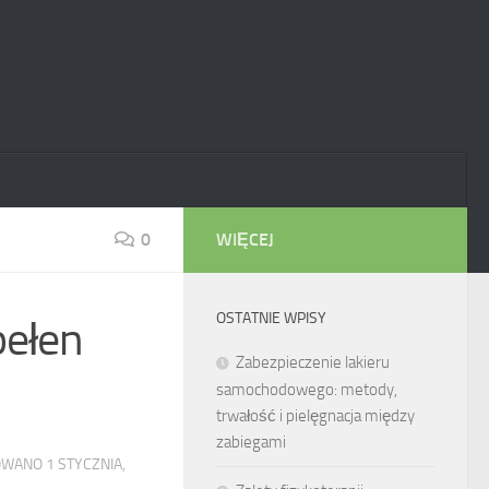
0
WIĘCEJ
OSTATNIE WPISY
pełen
Zabezpieczenie lakieru
samochodowego: metody,
trwałość i pielęgnacja między
zabiegami
ZOWANO
1 STYCZNIA,