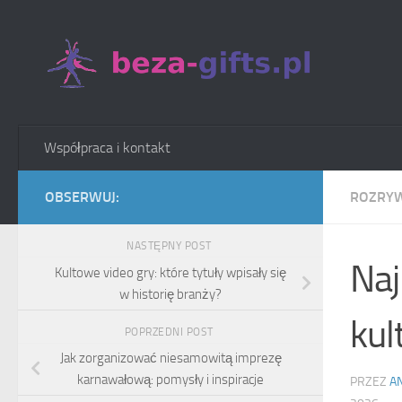
Skip to content
Współpraca i kontakt
OBSERWUJ:
ROZRY
NASTĘPNY POST
Naj
Kultowe video gry: które tytuły wpisały się
w historię branży?
kul
POPRZEDNI POST
Jak zorganizować niesamowitą imprezę
karnawałową: pomysły i inspiracje
PRZEZ
A