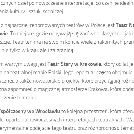
ycznych dzieł po nowoczesne interpretacje, co czyni je idea
ia kultury i sztuki sceniczej.
z najbardziej renomowanych teatrów w Polsce jest
Teatr 
wie
. To miejsce, gdzie odbywają się zarówno klasyczne, jak
zacje. Teatr ten ma na swoim koncie wiele znakomitych premi
nie tylko w kraju, ale i za granicą.
ym wartym uwagi jest
Teatr Stary w Krakowie
, który od lat
 na teatralnej mapie Polski. Jego repertuar często obejmuje 
cznej, a także nowatorskie projekty, które przyciągają róż
na zapomnieć o magicznej atmosferze Krakowa, która dod
czenie teatralne.
Współczesny we Wrocławiu
to kolejna przestrzeń, która ofer
le, oparte na nowoczesnych interpretacjach teatralnych. W
erymentalne podejście tego teatru oraz różnorodność temat