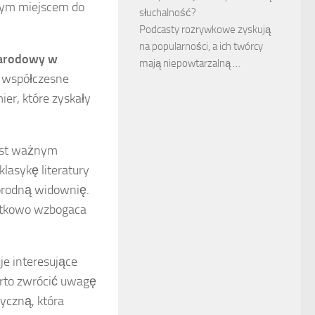
lnym miejscem do
słuchalność?
Podcasty rozrywkowe zyskują
na popularności, a ich twórcy
Narodowy w
mają niepowtarzalną …
 i współczesne
er, które zyskały
 jest ważnym
klasykę literatury
norodną widownię.
atkowo wzbogaca
uje interesujące
arto zwrócić uwagę
yczną, która