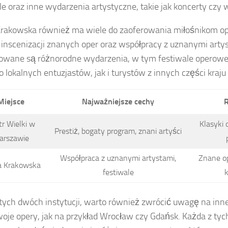
le oraz inne wydarzenia artystyczne, takie jak koncerty czy
rakowska również ma wiele do zaoferowania miłośnikom ope
z inscenizacji znanych oper oraz współpracy z uznanymi arty
owane są różnorodne wydarzenia, w tym festiwale operowe,
 lokalnych entuzjastów, jak i turystów z innych części kraju 
Miejsce
Najważniejsze cechy
R
tr Wielki w
Klasyki
Prestiż, bogaty program, znani artyści
arszawie
Współpraca z uznanymi artystami,
Znane op
a Krakowska
festiwale
k
tych dwóch instytucji, warto również zwrócić uwagę na inne
oje opery, jak na przykład Wrocław czy Gdańsk. Każda z tych