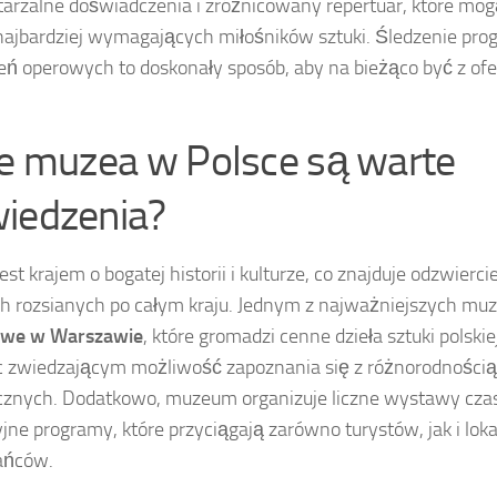
arzalne doświadczenia i zróżnicowany repertuar, które mo
ajbardziej wymagających miłośników sztuki. Śledzenie pro
ń operowych to doskonały sposób, aby na bieżąco być z ofe
ie muzea w Polsce są warte
iedzenia?
est krajem o bogatej historii i kulturze, co znajduje odzwierc
 rozsianych po całym kraju. Jednym z najważniejszych mu
we w Warszawie
, które gromadzi cenne dzieła sztuki polskiej
c zwiedzającym możliwość zapoznania się z różnorodnością 
cznych. Dodatkowo, muzeum organizuje liczne wystawy cza
jne programy, które przyciągają zarówno turystów, jak i lok
ańców.