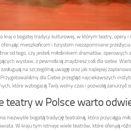
to kraj o bogatej tradycji kulturowej, w którym teatry, opery 
 oferując mieszkańcom i turystom niezapomniane przeżycia 
żnie od tego, czy jesteś miłośnikiem dramatów, operowych ar
jących wystaw, z pewnością znajdziesz coś dla siebie. Wart
 zasługują na szczególną uwagę oraz jak najlepiej zaplanow
. Przygotowaliśmy dla Ciebie przegląd najciekawszych instyt
lnych, które wzbogacą Twój wolny czas i pozwolą zanurzyć si
ie teatry w Polsce warto odwi
ma niezwykle bogatą tradycję teatralną, która przyciąga mił
świata. W kraju tym istnieje wiele teatrów, które oferują róż