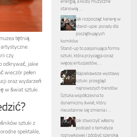
energią, a kluby muzyczne
stanowią …
Jak rozpocząć karierę w
stand-upie: porady dla
początkujących
i muzea tętnią
komików
artystyczne.
Stand-up to pasjonująca forma
ii czy
sztuki, która przyciąga coraz
więcej entuzjastów, …
o odkrywać, jakie
ać wieczór pełen
Najciekawsze wystawy
ucji oraz wydarzeń
sztuki: przegląd
najnowszych trendów
ę w świat sztuki.
Sztuka współczesna to
edzić?
dynamiczny świat, który
nieustannie się zmienia i …
Jak stworzyć własny
ośników sztuki z
podcast o tematyce
norodne spektakle,
rozrywkowej i zdobyć szeroką