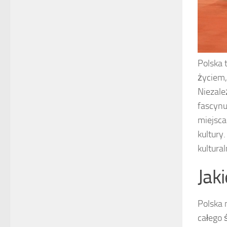
Polska 
życiem,
Niezale
fascynu
miejsca
kultury
kultura
Jak
Polska 
całego 