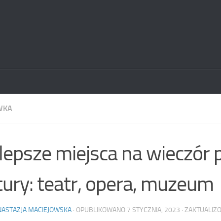
WKA
lepsze miejsca na wieczór 
tury: teatr, opera, muzeum
NASTAZJA MACIEJOWSKA
· OPUBLIKOWANO
7 STYCZNIA, 2023
· ZAKTUALI