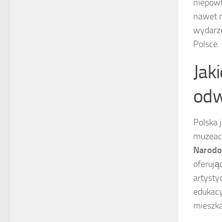
niepowt
nawet n
wydarze
Polsce.
Jak
odw
Polska j
muzeach
Narodo
oferują
artysty
edukacy
mieszk