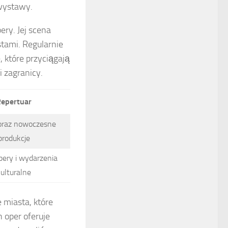
 wystawy.
ry. Jej scena
stami. Regularnie
 które przyciągają
i zagranicy.
epertuar
 oraz nowoczesne
produkcje
ery i wydarzenia
ulturalne
 miasta, które
 oper oferuje