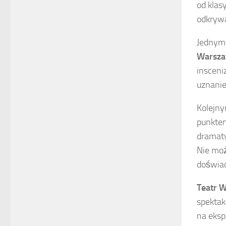
od klas
odkrywan
Jednym 
Warsza
insceni
uznanie 
Kolejn
punktem
dramaty
Nie moż
doświad
Teatr 
spektak
na eksp