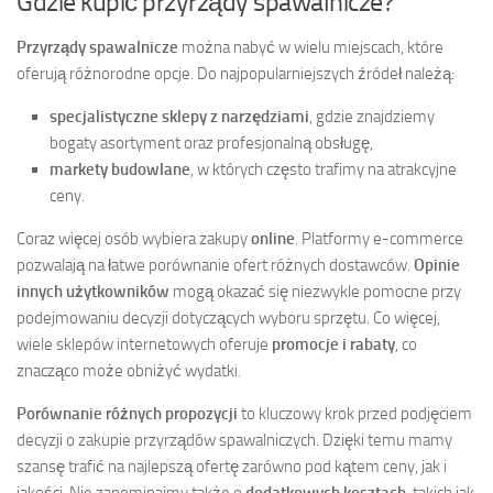
Gdzie kupić przyrządy spawalnicze?
Przyrządy spawalnicze
można nabyć w wielu miejscach, które
oferują różnorodne opcje. Do najpopularniejszych źródeł należą:
specjalistyczne sklepy z narzędziami
, gdzie znajdziemy
bogaty asortyment oraz profesjonalną obsługę,
markety budowlane
, w których często trafimy na atrakcyjne
ceny.
Coraz więcej osób wybiera zakupy
online
. Platformy e-commerce
pozwalają na łatwe porównanie ofert różnych dostawców.
Opinie
innych użytkowników
mogą okazać się niezwykle pomocne przy
podejmowaniu decyzji dotyczących wyboru sprzętu. Co więcej,
wiele sklepów internetowych oferuje
promocje i rabaty
, co
znacząco może obniżyć wydatki.
Porównanie różnych propozycji
to kluczowy krok przed podjęciem
decyzji o zakupie przyrządów spawalniczych. Dzięki temu mamy
szansę trafić na najlepszą ofertę zarówno pod kątem ceny, jak i
jakości. Nie zapominajmy także o
dodatkowych kosztach
, takich jak