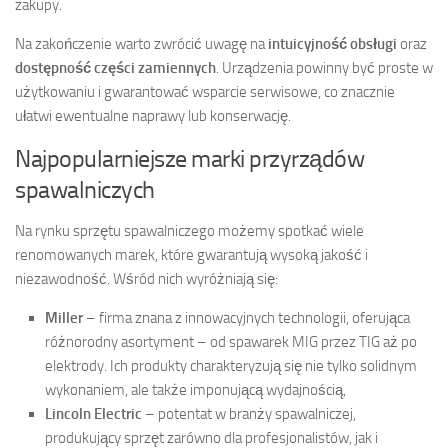
zakupy.
Na zakończenie warto zwrócić uwagę na
intuicyjność obsługi
oraz
dostępność części zamiennych
. Urządzenia powinny być proste w
użytkowaniu i gwarantować wsparcie serwisowe, co znacznie
ułatwi ewentualne naprawy lub konserwację.
Najpopularniejsze marki przyrządów
spawalniczych
Na rynku sprzętu spawalniczego możemy spotkać wiele
renomowanych marek, które gwarantują wysoką jakość i
niezawodność. Wśród nich wyróżniają się:
Miller
– firma znana z innowacyjnych technologii, oferująca
różnorodny asortyment – od spawarek MIG przez TIG aż po
elektrody. Ich produkty charakteryzują się nie tylko solidnym
wykonaniem, ale także imponującą wydajnością,
Lincoln Electric
– potentat w branży spawalniczej,
produkujący sprzęt zarówno dla profesjonalistów, jak i