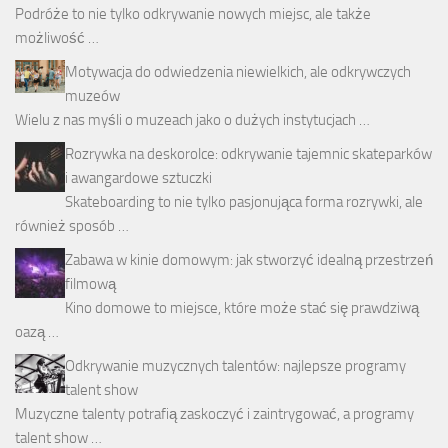
Podróże to nie tylko odkrywanie nowych miejsc, ale także
możliwość …
Motywacja do odwiedzenia niewielkich, ale odkrywczych
muzeów
Wielu z nas myśli o muzeach jako o dużych instytucjach …
Rozrywka na deskorolce: odkrywanie tajemnic skateparków
i awangardowe sztuczki
Skateboarding to nie tylko pasjonująca forma rozrywki, ale
również sposób …
Zabawa w kinie domowym: jak stworzyć idealną przestrzeń
filmową
Kino domowe to miejsce, które może stać się prawdziwą
oazą …
Odkrywanie muzycznych talentów: najlepsze programy
talent show
Muzyczne talenty potrafią zaskoczyć i zaintrygować, a programy
talent show …