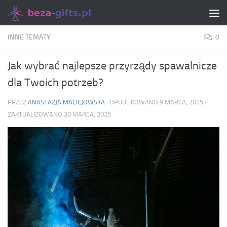
Skip to content
INNE TEMATY
0
Jak wybrać najlepsze przyrządy spawalnicze
dla Twoich potrzeb?
PRZEZ
ANASTAZJA MACIEJOWSKA
· OPUBLIKOWANO
9 MARCA, 2025
·
ZAKTUALIZOWANO
20 MARCA, 2025