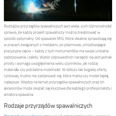
Rodzajów przyrządów spawalniczych jest wiele, a ich różnorodność
sprawia, że każdy projekt spawalniczy można zrealizować w
sposób optymalny. Od spawarek MIG, które idealnie sprawdzają się
w pracach związanych z metalami, po plazmowe, umożliwiające
precyzyjne cięcia – każdy z tych instrumentów ma swoje unikalne
zastosowanie i zalety. Wybór odpowiednich narzędzi nie jest jednak
prosty i wymaga uwzględnienia wielu czynników, jak rodzaj
materiału czy potrzebna mobilność. W obliczu tak bogatej oferty
rynkowej, trudno nie zastanowić się, która marka czy model będą
najlepsze. Wiedza na temat przyrządów spawalniczych oraz ich
akcesoriów może okazać się kluczowa dla każdego profesjonalisty i
amatora spawania.
Rodzaje przyrządów spawalniczych