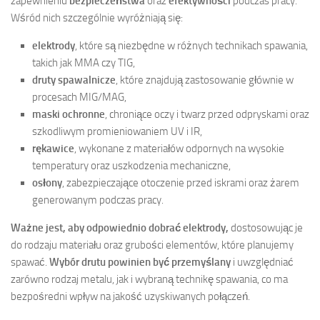
zapewnieniu
bezpieczeństwa
oraz
efektywności
podczas pracy.
Wśród nich szczególnie wyróżniają się:
elektrody
, które są niezbędne w różnych technikach spawania,
takich jak MMA czy TIG,
druty spawalnicze
, które znajdują zastosowanie głównie w
procesach MIG/MAG,
maski ochronne
, chroniące oczy i twarz przed odpryskami oraz
szkodliwym promieniowaniem UV i IR,
rękawice
, wykonane z materiałów odpornych na wysokie
temperatury oraz uszkodzenia mechaniczne,
osłony
, zabezpieczające otoczenie przed iskrami oraz żarem
generowanym podczas pracy.
Ważne jest, aby odpowiednio dobrać elektrody,
dostosowując je
do rodzaju materiału oraz grubości elementów, które planujemy
spawać.
Wybór drutu powinien być przemyślany
i uwzględniać
zarówno rodzaj metalu, jak i wybraną technikę spawania, co ma
bezpośredni wpływ na jakość uzyskiwanych połączeń.