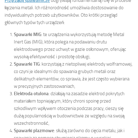
Przyrządy spawalnicze
odgrywają fundamentalną rolę w procesie
łączenia metali. Ich różnorodność umożliwia dostosowanie do
indywidualnych potrzeb użytkowników. Oto krótki przegląd
głównych typów tych urządzeń:
Spawarki MIG
: te urządzenia wykorzystują metodę Metal
Inert Gas (MIG), która polega na podawaniu drutu
elektrodowego przez uchwyt w gazie osłonowym, oferując
wysoką efektywność i prostotę obsługi,
Spawarki TIG
: korzystają z nietopliwej elektrody wolframowej,
co czyni je idealnymi do spawania grubych metali oraz
delikatnych elementów, co sprawia, że jest często wybierana
w precyzyjnych zastosowaniach,
Elektroda otulona
: działają na zasadzie elektrod pokrytych
materiałem topniejącym, który chroni spoinę przed
szkodliwym wpływem otoczenia podczas pracy, cieszy się
dużą popularnością w budownictwie ze względu na swoją
wszechstronność,
Spawarki plazmowe
: służą zarówno do cięcia metalu, jak i
spawania za pomocą strumienia plazmy o wysokiej