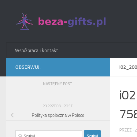
Skip to content
Współpraca i kontakt
OBSERWUJ:
I02_20
NASTĘPNY POST
i0
POPRZEDNI POST
758
Polityka społeczna w Polsce
PRZEZ
·
2
Szukaj: