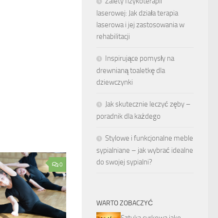
Zalety fizykoterapii
laserowej: Jak działa terapia
laserowa i jej zastosowania w
rehabilitacji
Inspirujące pomysły na
drewnianą toaletkę dla
dziewczynki
Jak skutecznie leczyć zęby –
poradnik dla każdego
Stylowe i funkcjonalne meble
sypialniane – jak wybrać idealne
do swojej sypialni?
0
WARTO ZOBACZYĆ
Sztuka cyrkowa jako