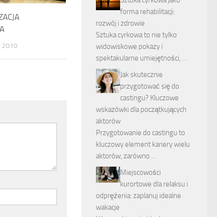
forma rehabilitacji:
ZACJA
rozwój i zdrowie
A
Sztuka cyrkowa to nie tylko
, 2010
widowiskowe pokazy i
spektakularne umiejętności, …
Jak skutecznie
przygotować się do
castingu? Kluczowe
wskazówki dla początkujących
aktorów
Przygotowanie do castingu to
kluczowy element kariery wielu
aktorów, zarówno …
Miejscowości
kurortowe dla relaksu i
odprężenia: zaplanuj idealne
wakacje