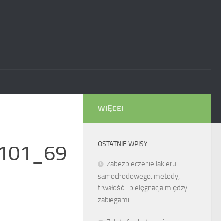
WIĘCEJ
OSTATNIE WPISY
101_69
Zabezpieczenie lakieru
samochodowego: metody,
trwałość i pielęgnacja między
zabiegami