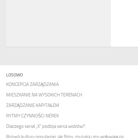
LOSOWO
KONCEPCJA ZARZĄDZANIA
MIESZKANIE NA WYSOKICH TERENACH
ZARZĄDZANIE KAPITAŁEM
RYTMY CZYNNOŚCI NEREK
Dlaczego serial „X” podbija serca widzów?
Rozwój kultury popularnej: jak filmy, muzyka i gry wpływają na