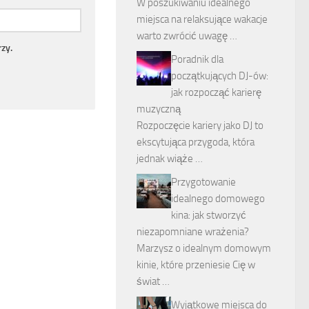
W poszukiwaniu idealnego
miejsca na relaksujące wakacje
warto zwrócić uwagę …
zy.
Poradnik dla
początkujących DJ-ów:
jak rozpocząć karierę
muzyczną
Rozpoczęcie kariery jako DJ to
ekscytująca przygoda, która
jednak wiąże …
Przygotowanie
idealnego domowego
kina: jak stworzyć
niezapomniane wrażenia?
Marzysz o idealnym domowym
kinie, które przeniesie Cię w
świat …
Wyjątkowe miejsca do