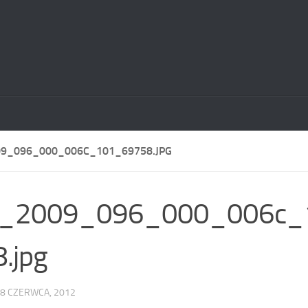
09_096_000_006C_101_69758.JPG
2_2009_096_000_006c_
.jpg
8 CZERWCA, 2012