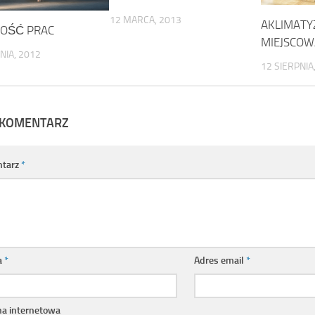
12 MARCA, 2013
AKLIMATY
OŚĆ PRAC
MIEJSCOW
NIA, 2012
12 SIERPNIA
 KOMENTARZ
tarz
*
a
*
Adres email
*
na internetowa